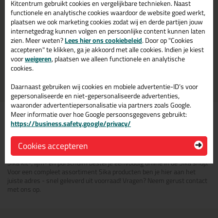
Kitcentrum gebruikt cookies en vergelijkbare technieken. Naast
functionele en analytische cookies waardoor de website goed werkt,
plaatsen we ook marketing cookies zodat wij en derde partijen jouw
Overige producten
Verwerkingsmaterialen
internetgedrag kunnen volgen en persoonlijke content kunnen laten
zien. Meer weten?
Lees hier ons cookiebeleid
. Door op "Cookies
accepteren" te klikken, ga je akkoord met alle cookies. Indien je kiest
voor
weigeren
, plaatsen we alleen functionele en analytische
32 producten
74 producten
cookies.
Daarnaast gebruiken wij cookies en mobiele advertentie-ID’s voor
gepersonaliseerde en niet-gepersonaliseerde advertenties,
waaronder advertentiepersonalisatie via partners zoals Google.
Alle Sika producten op
Meer informatie over hoe Google persoonsgegevens gebruikt:
https://business.safety.google/privacy/
één plek verkrijgbaar
Cookies accepteren
Sika kit-, lijm- en purschuim bestel je eenvoudig online in de Sika shop.
Voor een compleet assortiment Sika producten ben je hier aan het
juiste adres - snel geleverd uit voorraad! Vragen? Neem gerust contact
met ons op.