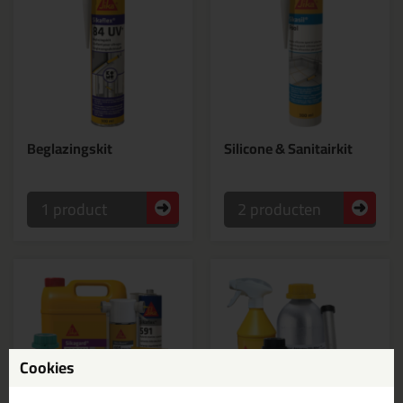
Beglazingskit
Silicone & Sanitairkit
1 product
2 producten
Cookies