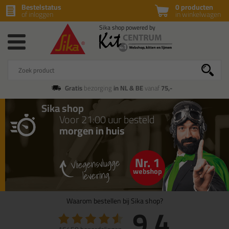
Bestelstatus
0 producten
of inloggen
in winkelwagen
Gratis
bezorging
in NL & BE
vanaf
75,-
Sika shop
Voor 21:00 uur besteld
morgen in huis
Waarom bestellen bij Sika shop?
9.4