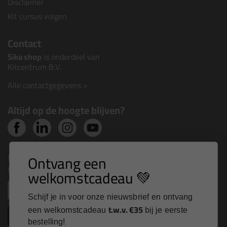
Disclaimer
Kit cursus volgen
Contact
Sika shop
is onderdeel van
Kitcentrum B.V.
Alle contactgegevens >
Altijd op de hoogte blijven?
Ontvang een
Nieuws, tips en exclusieve deals rechtstreeks in je
inbox
welkomstcadeau 💚
Email
Schijf je in voor onze nieuwsbrief en ontvang
t.w.v. €35
een welkomstcadeau
bij je eerste
Inschrijven
bestelling!