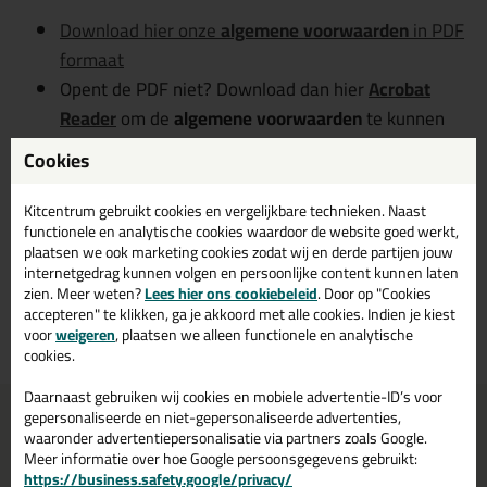
Download hier onze
algemene voorwaarden
in PDF
formaat
Opent de PDF niet? Download dan hier
Acrobat
Reader
om de
algemene voorwaarden
te kunnen
openen.
Cookies
Kies je bij je bestelling voor betaling via Billink? Dan
Kitcentrum gebruikt cookies en vergelijkbare technieken. Naast
gelden deze
aanvullende voorwaarden
.
functionele en analytische cookies waardoor de website goed werkt,
plaatsen we ook marketing cookies zodat wij en derde partijen jouw
internetgedrag kunnen volgen en persoonlijke content kunnen laten
Kitcentrum.nl
heeft het recht haar leverings- en/of
zien. Meer weten?
Lees hier ons cookiebeleid
. Door op "Cookies
betalingsvoorwaarden na het verstrijken van de looptijd
accepteren" te klikken, ga je akkoord met alle cookies. Indien je kiest
voor
weigeren
, plaatsen we alleen functionele en analytische
te wijzigen.
cookies.
Daarnaast gebruiken wij cookies en mobiele advertentie-ID’s voor
Voor 21:00 uur besteld
Gratis
bezorging in
NL & BE
gepersonaliseerde en niet-gepersonaliseerde advertenties,
morgen in huis
vanaf
75,-
waaronder advertentiepersonalisatie via partners zoals Google.
Meer informatie over hoe Google persoonsgegevens gebruikt:
Grootste assortiment
PostNL afhaalpunt: kies zelf
https://business.safety.google/privacy/