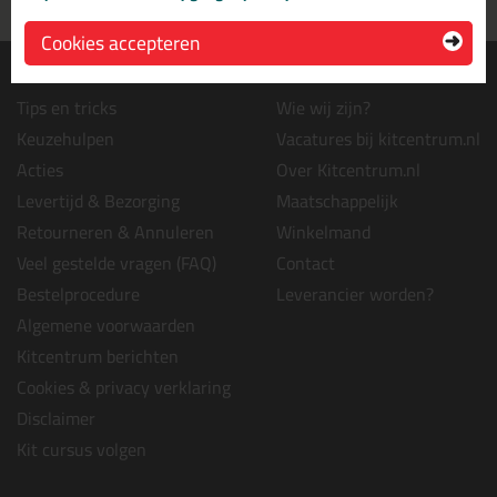
uit voorraad leverbaar
wanneer je afhaalt
Cookies accepteren
Informatie
Over ons
Tips en tricks
Wie wij zijn?
Keuzehulpen
Vacatures bij kitcentrum.nl
Acties
Over Kitcentrum.nl
Levertijd & Bezorging
Maatschappelijk
Retourneren & Annuleren
Winkelmand
Veel gestelde vragen (FAQ)
Contact
Bestelprocedure
Leverancier worden?
Algemene voorwaarden
Kitcentrum berichten
Cookies & privacy verklaring
Disclaimer
Kit cursus volgen