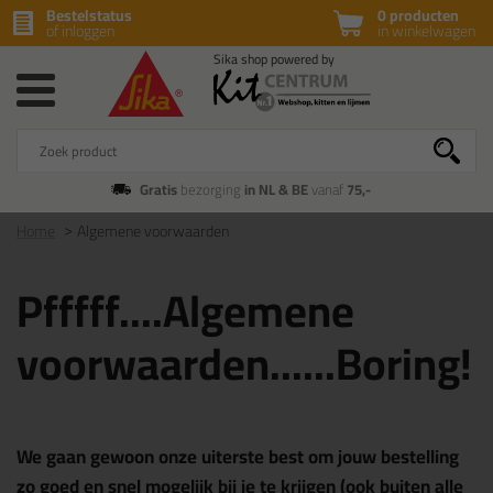
Bestelstatus
0 producten
of inloggen
in winkelwagen
Gratis
bezorging
in NL & BE
vanaf
75,-
Home
Algemene voorwaarden
Pfffff....Algemene
voorwaarden......Boring!
We gaan gewoon onze uiterste best om jouw bestelling
zo goed en snel mogelijk bij je te krijgen (ook buiten alle