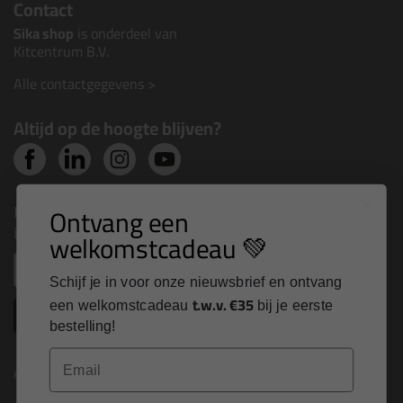
Contact
Sika shop
is onderdeel van
Kitcentrum B.V.
Alle contactgegevens >
Altijd op de hoogte blijven?
Nieuws, tips en exclusieve deals rechtstreeks in je
Ontvang een
inbox
welkomstcadeau 💚
Email
Schijf je in voor onze nieuwsbrief en ontvang
t.w.v. €35
een welkomstcadeau
bij je eerste
Inschrijven
bestelling!
Email
Kitcentrum is trots op: