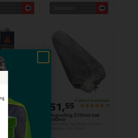
n
Bekijken
ing
51,
9
55
(3)
(1)
90 DC pro 300ml
Rugvulling Ø25mm zak
100mtr
an deknaden
Opencellig rugvulling met een
diameter van 25mm