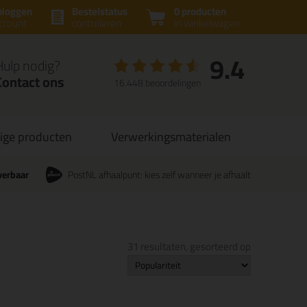
nloggen
Bestelstatus
0 producten
ccount
controleren
in winkelwagen
9.4
Hulp nodig?
Contact ons
16.448 beoordelingen
ige producten
Verwerkingsmaterialen
verbaar
PostNL afhaalpunt: kies zelf wanneer je afhaalt
31 resultaten, gesorteerd op