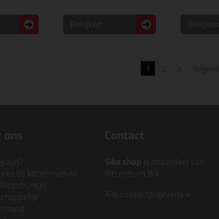
Bekijken
Bekijke
1
2
3
Volgend
 ons
Contact
j zijn?
Sika shop
is onderdeel van
res bij kitcentrum.nl
Kitcentrum B.V.
Kitcentrum.nl
Alle contactgegevens >
chappelijk
elmand