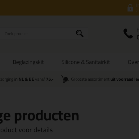
I
a
Beglazingskit
Silicone & Sanitairkit
Over
zorging
in NL & BE
vanaf
75,-
Grootste assortiment
uit voorraad le
ge producten
roduct voor details