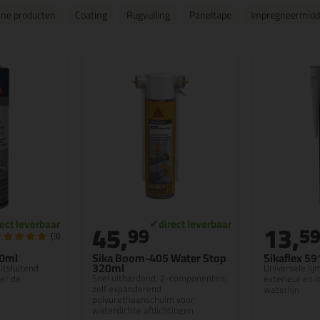
ne producten
Coating
Rugvulling
Paneltape
Impregneermidd
45,
13,
99
5
(3)
00ml
Sika Boom-405 Water Stop
Sikaflex 5
320ml
uitsluitend
Universele lij
Snel uithardend, 2-componenten,
der de
exterieur en i
zelf expanderend
waterlijn
polyurethaanschuim voor
waterdichte afdichtingen