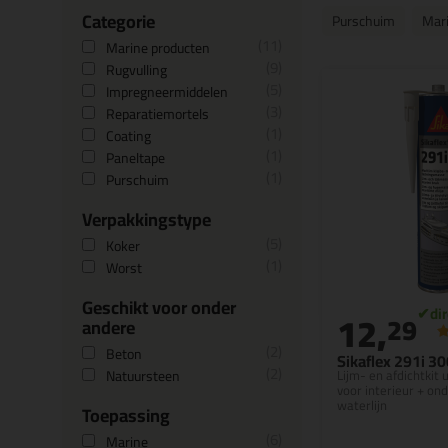
Categorie
Purschuim
Mari
11
Marine producten
9
Rugvulling
5
Impregneermiddelen
3
Reparatiemortels
1
Coating
1
Paneltape
1
Purschuim
Verpakkingstype
5
Koker
1
Worst
Geschikt voor onder
12,
29
andere
2
Beton
Sikaflex 291i 3
2
Natuursteen
Lijm- en afdichtkit 
voor interieur + on
waterlijn
Toepassing
6
Marine