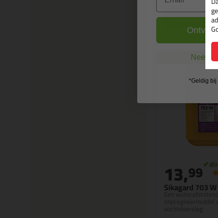
Da
ge
Bekijken
ad
Go
Ontvang
Nee, ik
*Geldig bi
13,
99
Sikagard 703 W
Een waterafstoten
impregneermiddel 
vochtdoorslag