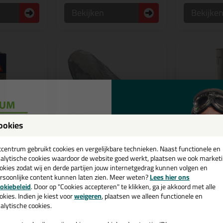
Bekijken
Bekijke
ookies
een
cadeau 💚
tcentrum gebruikt cookies en vergelijkbare technieken. Naast functionele en
alytische cookies waardoor de website goed werkt, plaatsen we ook market
59,
18,
30
4
okies zodat wij en derde partijen jouw internetgedrag kunnen volgen en
(2)
rsoonlijke content kunnen laten zien. Meer weten?
Lees hier ons
e nieuwsbrief en ontvang een
 300ml
Rugvulling Ø20mm zak
Sikaflex 2
okiebeleid
. Door op "Cookies accepteren" te klikken, ga je akkoord met alle
200mtr
oor kunststof
Inrubberen v
v. €35,-
bij je eerste bestelling!
okies. Indien je kiest voor
weigeren
, plaatsen we alleen functionele en
Opencellig rugvulling met een
oegen
alytische cookies.
diameter van 20mm