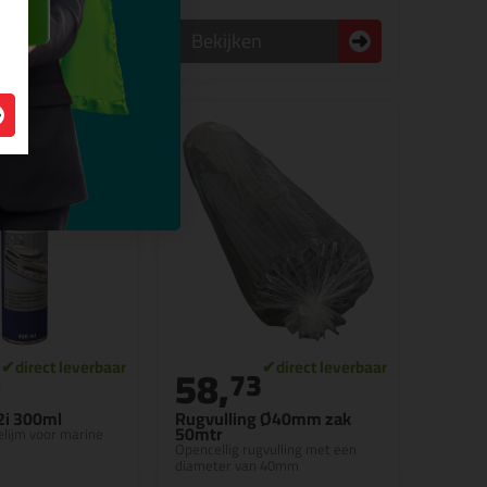
n
Bekijken
58,
9
73
2i 300ml
Rugvulling Ø40mm zak
50mtr
elijm voor marine
Opencellig rugvulling met een
diameter van 40mm