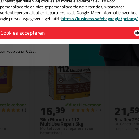
arnaast gebruiken wij cookies en mobiele advertentie-ID’s voor
personaliseerde en niet-gepersonaliseerde advertenties, waaronder
Bekijken
Bekijke
vertentiepersonalisatie via partners zoals Google. Meer informatie over hoe
ogle persoonsgegevens gebruikt:
https://business.safety.google/privacy/
 de actiecode ›
Cookies accepteren
 wil geen cadeau
j aankoop vanaf €125,-
16,
21,
39
5
(3)
(1)
Sika Monotop 112
Sikaflex 29
MultiUse Repair 5kg
d
DE Constructi
Mortel voor het repareren van
voor
toepassingen
betonschade