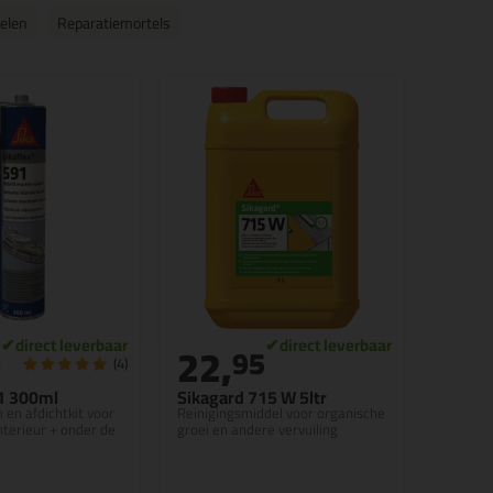
elen
Reparatiemortels
22,
9
95
(4)
91 300ml
Sikagard 715 W 5ltr
m en afdichtkit voor
Reinigingsmiddel voor organische
nterieur + onder de
groei en andere vervuiling