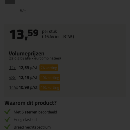
Wit
13,
59
per stuk
(
16,
44
incl. BTW )
Volumeprijzen
(geldig bij alle kleurcombinaties)
12x
12,59
p/st
7%
korting
48x
12,19
p/st
10%
korting
144x
10,99
p/st
19%
korting
Waarom dit product?
Met
5 sterren
beoordeeld
Hoog elastisch
Breed hechtspectrum