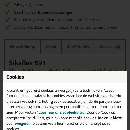
IMO goedgekeurd
Geschikt voor
buiten
toepassingen
Bestand tegen maritieme weersomstandigheden
Overschilderbaar met de meeste 1- en 2- component verven
Omschrijving
Video
Specificaties
Reviews (4)
Sikaflex 591
Sikaflex®-591 is een afdichtkit & lijm gebaseerd op Sika’s silaan
gemodificeerde polymeer technologie. Door zijn excellente
Cookies
weerstand tegen zware maritieme weersomstandigheden heeft
Sikaflex®-591 een breed toepassingsgebied. Sikaflex®-591
Kitcentrum gebruikt cookies en vergelijkbare technieken. Naast
overstijgt de gebruikelijke milieu- en veiligheidsstandaarden en
functionele en analytische cookies waardoor de website goed werkt,
vestigt daarmee een nieuwe norm vanuit ecologisch oogpunt.
plaatsen we ook marketing cookies zodat wij en derde partijen jouw
Sikaflex®-591 voldoet aan de lage vlamverspreidingseisen (FTP
internetgedrag kunnen volgen en persoonlijke content kunnen laten
Code Part 5) bepaald door de International Maritime Organisation
(IMO)
zien. Meer weten?
Lees hier ons cookiebeleid
. Door op "Cookies
accepteren" te klikken, ga je akkoord met alle cookies. Indien je kiest
voor
weigeren
, plaatsen we alleen functionele en analytische
Wanneer gebruik je de Sikaflex 591?
cookies.