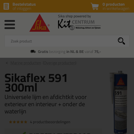
Bestelstatus
0 producten
of inloggen
in winkelwagen
Gratis
bezorging
in NL & BE
vanaf
75,-
Marine producten
(Overige producten)
Sikaflex 591
300ml
Universele lijm en afdichtkit voor
exterieur en interieur + onder de
waterlijn
4 productbeoordelingen