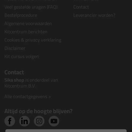
Veel gestelde vragen (FAQ)
Contact
Bestelprocedure
Leverancier worden?
Algemene voorwaarden
Kitcentrum berichten
Cookies & privacy verklaring
Disclaimer
Kit cursus volgen
Contact
Sika shop
is onderdeel van
Kitcentrum B.V.
Alle contactgegevens >
Altijd op de hoogte blijven?