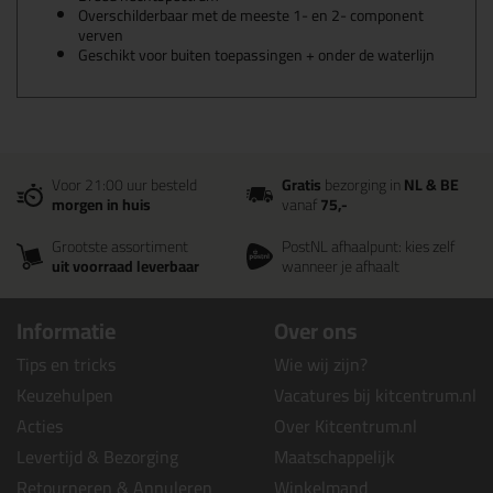
Overschilderbaar met de meeste 1- en 2- component
verven
Geschikt voor buiten toepassingen + onder de waterlijn
Voor 21:00 uur besteld
Gratis
bezorging in
NL & BE
morgen in huis
vanaf
75,-
Grootste assortiment
PostNL afhaalpunt: kies zelf
uit voorraad leverbaar
wanneer je afhaalt
Informatie
Over ons
Tips en tricks
Wie wij zijn?
Keuzehulpen
Vacatures bij kitcentrum.nl
Acties
Over Kitcentrum.nl
Levertijd & Bezorging
Maatschappelijk
Retourneren & Annuleren
Winkelmand