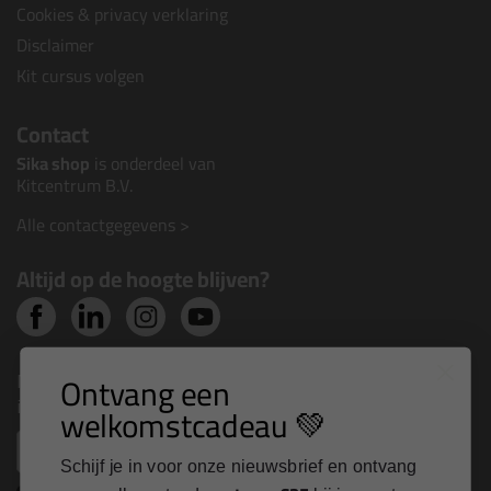
Cookies & privacy verklaring
Disclaimer
Kit cursus volgen
Contact
Sika shop
is onderdeel van
Kitcentrum B.V.
Alle contactgegevens >
Altijd op de hoogte blijven?
Nieuws, tips en exclusieve deals rechtstreeks in je
Ontvang een
inbox
welkomstcadeau 💚
Email
Schijf je in voor onze nieuwsbrief en ontvang