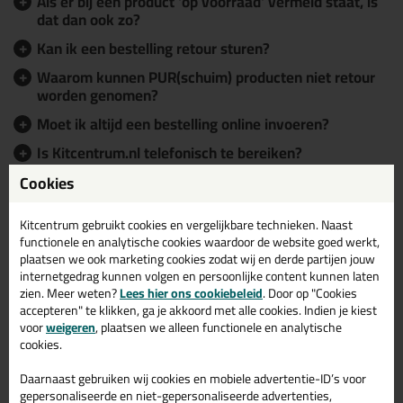
Als er bij een product 'op voorraad' vermeld staat, is
dat dan ook zo?
Kan ik een bestelling retour sturen?
Waarom kunnen PUR(schuim) producten niet retour
worden genomen?
Moet ik altijd een bestelling online invoeren?
Is Kitcentrum.nl telefonisch te bereiken?
Door wie worden de pakketten bezorgd?
Cookies
Waar kan ik een klacht melden?
Kitcentrum gebruikt cookies en vergelijkbare technieken. Naast
Is er ook een spoedservice mogelijk?
functionele en analytische cookies waardoor de website goed werkt,
plaatsen we ook marketing cookies zodat wij en derde partijen jouw
Hebben jullie ook een kortingscode?
internetgedrag kunnen volgen en persoonlijke content kunnen laten
zien. Meer weten?
Lees hier ons cookiebeleid
. Door op "Cookies
Kan ik mijn BTW-nummer achteraf laten wijzigen op
accepteren" te klikken, ga je akkoord met alle cookies. Indien je kiest
een factuur?
voor
weigeren
, plaatsen we alleen functionele en analytische
cookies.
Staat je vraag er niet tussen? Neem dan gerust
contact
Daarnaast gebruiken wij cookies en mobiele advertentie-ID’s voor
met ons op!
gepersonaliseerde en niet-gepersonaliseerde advertenties,