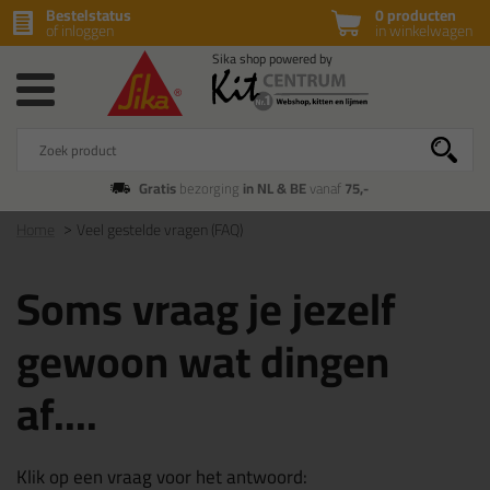
Bestelstatus
0 producten
of inloggen
in winkelwagen
Gratis
bezorging
in NL & BE
vanaf
75,-
Home
Veel gestelde vragen (FAQ)
Soms vraag je jezelf
gewoon wat dingen
af....
Klik op een vraag voor het antwoord: