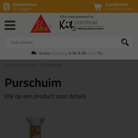
Bestelstatus
0 producten
of inloggen
in winkelwagen
Gratis
bezorging
in NL & BE
vanaf
75,-
Overige producten
Purschuim
Purschuim
Klik op een product voor details