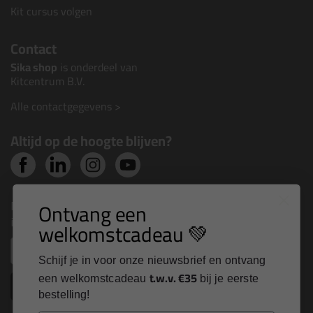
Kit cursus volgen
Contact
Sika shop
is onderdeel van
Kitcentrum B.V.
Alle contactgegevens >
Altijd op de hoogte blijven?
Nieuws, tips en exclusieve deals rechtstreeks in je
Ontvang een
inbox
welkomstcadeau 💚
Email
Schijf je in voor onze nieuwsbrief en ontvang
t.w.v. €35
een welkomstcadeau
bij je eerste
Inschrijven
bestelling!