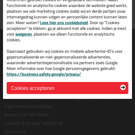
morgen in huis
vanaf
75,-
functionele en analytische cookies waardoor de website goed werkt,
plaatsen we ook marketing cookies zodat wij en derde partijen jouw
Grootste assortiment
PostNL afhaalpunt: kies zelf
internetgedrag kunnen volgen en persoonlijke content kunnen laten
uit voorraad leverbaar
wanneer je afhaalt
zien. Meer weten?
Lees hier ons cookiebeleid
. Door op "Cookies
accepteren" te klikken, ga je akkoord met alle cookies. Indien je kiest
voor
weigeren
, plaatsen we alleen functionele en analytische
Informatie
Over ons
cookies.
Tips en tricks
Wie wij zijn?
Daarnaast gebruiken wij cookies en mobiele advertentie-ID’s voor
Keuzehulpen
Vacatures bij kitcentrum.nl
gepersonaliseerde en niet-gepersonaliseerde advertenties,
waaronder advertentiepersonalisatie via partners zoals Google.
Acties
Over Kitcentrum.nl
Meer informatie over hoe Google persoonsgegevens gebruikt:
Levertijd & Bezorging
Maatschappelijk
https://business.safety.google/privacy/
Retourneren & Annuleren
Winkelmand
Cookies accepteren
Veel gestelde vragen (FAQ)
Contact
Bestelprocedure
Leverancier worden?
Algemene voorwaarden
Kitcentrum berichten
Cookies & privacy verklaring
Disclaimer