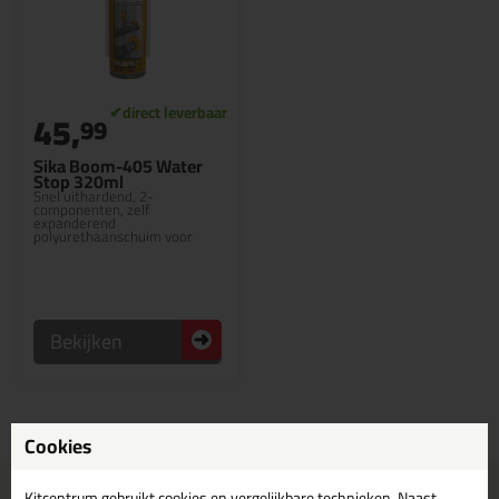
45,
99
Sika Boom-405 Water
Stop 320ml
Snel uithardend, 2-
componenten, zelf
expanderend
polyurethaanschuim voor
waterdichte afdichtingen
Bekijken
Cookies
Voor 21:00 uur besteld
Gratis
bezorging in
NL & BE
Kitcentrum gebruikt cookies en vergelijkbare technieken. Naast