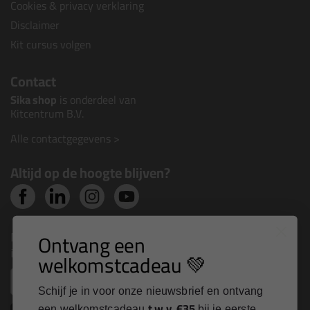
Cookies & privacy verklaring
Disclaimer
Kit cursus volgen
Contact
Sika shop
is onderdeel van
Kitcentrum B.V.
Alle contactgegevens >
Altijd op de hoogte blijven?
Nieuws, tips en exclusieve deals rechtstreeks in je
Ontvang een
inbox
welkomstcadeau 💚
Email
Schijf je in voor onze nieuwsbrief en ontvang
t.w.v. €35
een welkomstcadeau
bij je eerste