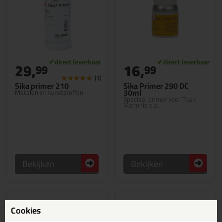
29,
16,
99
99
(1)
Sika primer 210
Sika Primer 290 DC
30ml
Metalen en kunststoffen
Speciaal primer voor Teak,
Mahonie e.d.
Bekijken
Bekijken
Cookies