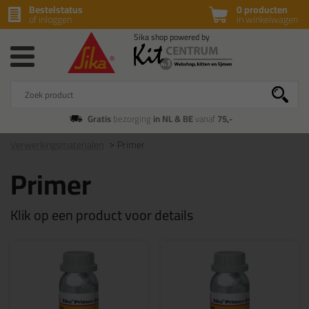
Bestelstatus
0 producten
of inloggen
in winkelwagen
Gratis
bezorging
in NL & BE
vanaf
75,-
Verwerkingsmaterialen
Primer
Primer
Klik op een product voor details