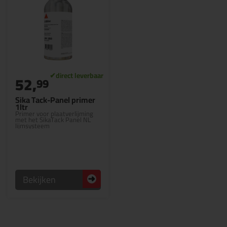
52,
99
Sika Tack-Panel primer
1ltr
Primer voor plaatverlijming
met het SikaTack Panel NL
lijmsysteem
Bekijken