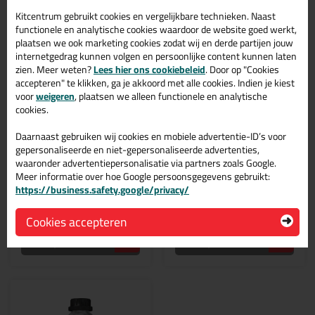
Kitcentrum gebruikt cookies en vergelijkbare technieken. Naast
functionele en analytische cookies waardoor de website goed werkt,
plaatsen we ook marketing cookies zodat wij en derde partijen jouw
internetgedrag kunnen volgen en persoonlijke content kunnen laten
zien. Meer weten?
Lees hier ons cookiebeleid
. Door op "Cookies
accepteren" te klikken, ga je akkoord met alle cookies. Indien je kiest
voor
weigeren
, plaatsen we alleen functionele en analytische
41,
13,
99
69
cookies.
(1)
Sika MultiPrimer Marine
Sika Primer 207
Daarnaast gebruiken wij cookies en mobiele advertentie-ID’s voor
Marine primer voor veel
Gepigmenteerde,
verschillende ondergronden
oplosmiddelhoudende primer
gepersonaliseerde en niet-gepersonaliseerde advertenties,
voor diverse ondergronden
waaronder advertentiepersonalisatie via partners zoals Google.
Meer informatie over hoe Google persoonsgegevens gebruikt:
https://business.safety.google/privacy/
Cookies accepteren
Bekijken
Bekijken