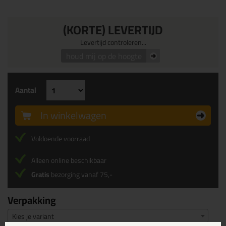
(KORTE) LEVERTIJD
Levertijd controleren...
houd mij op de hoogte
Aantal
In winkelwagen
Voldoende voorraad
Alleen online beschikbaar
Gratis
bezorging vanaf 75,-
Verpakking
Kies je variant