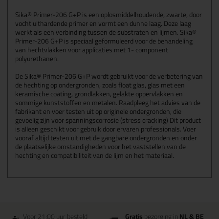
Sika® Primer-206 G+P is een oplosmiddelhoudende, zwarte, door
vocht uithardende primer en vormt een dunne laag. Deze laag
werkt als een verbinding tussen de substraten en lijmen. Sika®
Primer-206 G+P is speciaal geformuleerd voor de behandeling
van hechtvlakken voor applicaties met 1- component
polyurethanen.
De Sika® Primer-206 G+P wordt gebruikt voor de verbetering van
de hechting op ondergronden, zoals float glas, glas met een
keramische coating, grondlakken, gelakte oppervlakken en
sommige kunststoffen en metalen. Raadpleeg het advies van de
fabrikant en voer testen uit op originele ondergronden, die
gevoelig zijn voor spanningscorrosie (stress cracking) Dit product
is alleen geschikt voor gebruik door ervaren professionals. Voer
vooraf altijd testen uit met de gangbare ondergronden en onder
de plaatselijke omstandigheden voor het vaststellen van de
hechting en compatibiliteit van de lijm en het materiaal.
Voor 21:00 uur besteld
Gratis
bezorging in
NL & BE