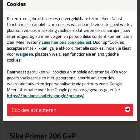
Cookies
van
23,40
(adviesprijs) voor
18,
99
per stuk
Kitcentrum gebruikt cookies en vergelijkbare technieken. Naast
(
22,
98
incl. BTW )
functionele en analytische cookies waardoor de website goed werkt,
plaatsen we ook marketing cookies zodat wij en derde partijen jouw
19
% korting
internetgedrag kunnen volgen en persoonlijke content kunnen laten
zien. Meer weten?
Lees hier ons cookiebeleid
. Door op "Cookies
accepteren" te klikken, ga je akkoord met alle cookies. Indien je kiest
Volumeprijzen
voor
weigeren
, plaatsen we alleen functionele en analytische
cookies.
6x
15,95
p/st
32%
korting
Daarnaast gebruiken wij cookies en mobiele advertentie-ID’s voor
Waarom dit product?
gepersonaliseerde en niet-gepersonaliseerde advertenties,
waaronder advertentiepersonalisatie via partners zoals Google.
Verbinding tussen de substraten en lijmen
Meer informatie over hoe Google persoonsgegevens gebruikt:
https://business.safety.google/privacy/
Makkelijk te gebruiken
Cookies accepteren
Omschrijving
Specificaties
Reviews (0)
Sika Primer 206 G+P