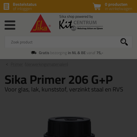
Bestelstatus
0 producten
of inloggen
in winkelwagen
Gratis
bezorging
in NL & BE
vanaf
75,-
Primer
(Verwerkingsmaterialen)
Sika Primer 206 G+P
Voor glas, lak, kunststof, verzinkt staal en RVS