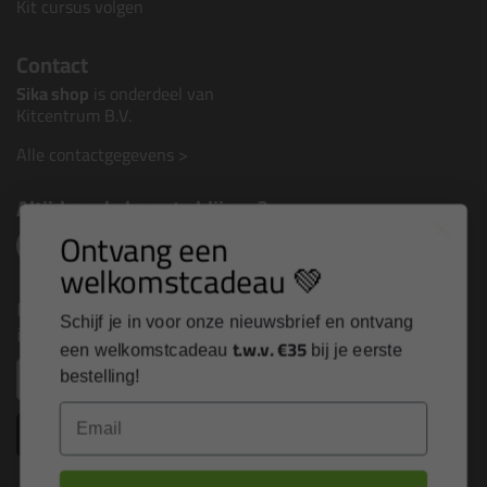
Kit cursus volgen
Contact
Sika shop
is onderdeel van
Kitcentrum B.V.
Alle contactgegevens >
Altijd op de hoogte blijven?
Ontvang een
welkomstcadeau 💚
Nieuws, tips en exclusieve deals rechtstreeks in je
Schijf je in voor onze nieuwsbrief en ontvang
inbox
t.w.v. €35
een welkomstcadeau
bij je eerste
Email
bestelling!
Email
Inschrijven