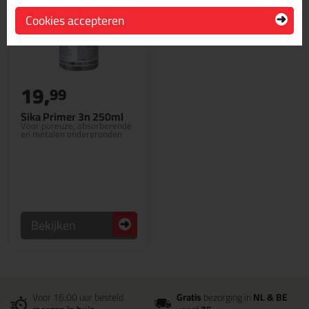
Cookies accepteren
19,
99
Sika Primer 3n 250ml
Voor poreuze, absorberende
en metalen ondergronden
Bekijken
Voor 16:00 uur besteld
Gratis
bezorging in
NL & BE