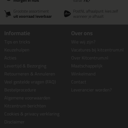
morgen in huis
vanaf
75,-
Grootste assortiment
PostNL afhaalpunt: kies zelf
uit voorraad leverbaar
wanneer je afhaalt
Informatie
Over ons
Tips en tricks
Wie wij zijn?
Keuzehulpen
Vacatures bij kitcentrum.nl
Acties
Over Kitcentrum.nl
Levertijd & Bezorging
Maatschappelijk
Retourneren & Annuleren
Winkelmand
Veel gestelde vragen (FAQ)
Contact
Bestelprocedure
Leverancier worden?
Algemene voorwaarden
Kitcentrum berichten
Cookies & privacy verklaring
Disclaimer