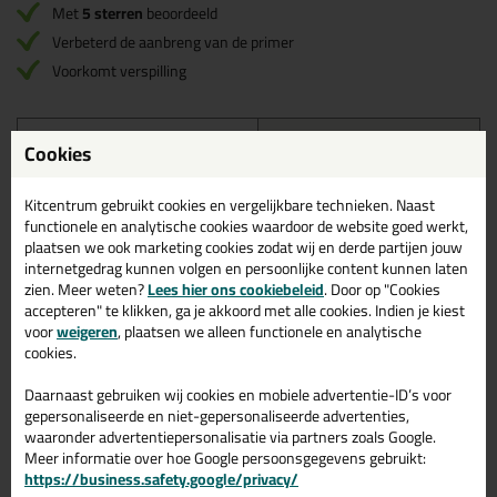
Met
5 sterren
beoordeeld
Verbeterd de aanbreng van de primer
Voorkomt verspilling
Omschrijving
Reviews (3)
Cookies
Het primer bolletje is een ideaal hulpmiddel voor het makkelijk
Kitcentrum gebruikt cookies en vergelijkbare technieken. Naast
aanbrengen van primers bij bijv. kunststofbaden. Dit product is
functionele en analytische cookies waardoor de website goed werkt,
zeer geschikt voor de vakman en doe-het-zelver!
plaatsen we ook marketing cookies zodat wij en derde partijen jouw
internetgedrag kunnen volgen en persoonlijke content kunnen laten
zien. Meer weten?
Lees hier ons cookiebeleid
. Door op "Cookies
accepteren" te klikken, ga je akkoord met alle cookies. Indien je kiest
voor
weigeren
, plaatsen we alleen functionele en analytische
Gerelateerde producten
cookies.
Daarnaast gebruiken wij cookies en mobiele advertentie-ID’s voor
gepersonaliseerde en niet-gepersonaliseerde advertenties,
waaronder advertentiepersonalisatie via partners zoals Google.
Meer informatie over hoe Google persoonsgegevens gebruikt:
https://business.safety.google/privacy/