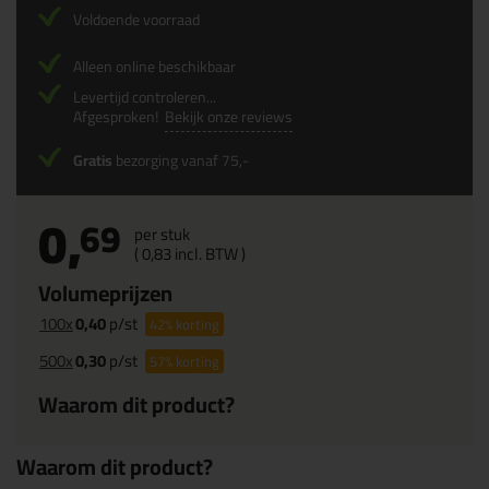
Voldoende voorraad
Alleen online beschikbaar
Levertijd controleren...
Afgesproken!
Bekijk onze reviews
Gratis
bezorging vanaf 75,-
0,
69
per stuk
(
0,
83
incl. BTW )
Volumeprijzen
100x
0,40
p/st
42%
korting
500x
0,30
p/st
57%
korting
Waarom dit product?
Waarom dit product?