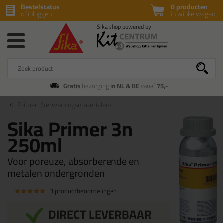
Bestelstatus
0 producten
of inloggen
in winkelwagen
Gratis
bezorging
in NL & BE
vanaf
75,-
Primer
(Verwerkingsmaterialen)
Sika Primer 3n
250ml
Voor poreuze, absorberende en
metalen ondergronden
3 productbeoordelingen
DIRECT LEVERBAAR