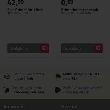
42,
0,
99
69
Sika Primer 3n 1 liter
Primerbolletje p/stuk
1000ml variant
Aanbrengen van primer
Bekijken
Bekijken
Voor 21:00 uur besteld
Gratis
bezorging in
NL & BE
morgen in huis
vanaf
75,-
Grootste assortiment
PostNL afhaalpunt: kies zelf
uit voorraad leverbaar
wanneer je afhaalt
Informatie
Over ons