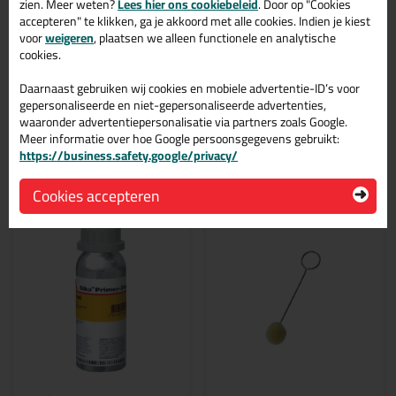
zien. Meer weten?
Lees hier ons cookiebeleid
. Door op "Cookies
accepteren" te klikken, ga je akkoord met alle cookies. Indien je kiest
Verbruik per liter:
voor
weigeren
, plaatsen we alleen functionele en analytische
cookies.
poreuze ondergronden 5 m2 of 250 m1
niet-poreuze ondergronden 8 m2 of 400 m1
Daarnaast gebruiken wij cookies en mobiele advertentie-ID’s voor
gepersonaliseerde en niet-gepersonaliseerde advertenties,
waaronder advertentiepersonalisatie via partners zoals Google.
Meer informatie over hoe Google persoonsgegevens gebruikt:
https://business.safety.google/privacy/
Gerelateerde producten
Cookies accepteren