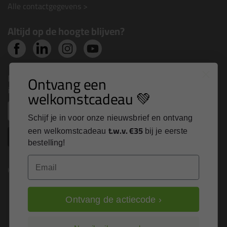
Alle contactgegevens >
Altijd op de hoogte blijven?
Nieuws, tips en exclusieve deals rechtstreeks in je
Ontvang een
inbox
welkomstcadeau 💚
Email
Schijf je in voor onze nieuwsbrief en ontvang
t.w.v. €35
een welkomstcadeau
bij je eerste
Inschrijven
bestelling!
Email
Kitcentrum is trots op:
Ontvang de actiecode ›