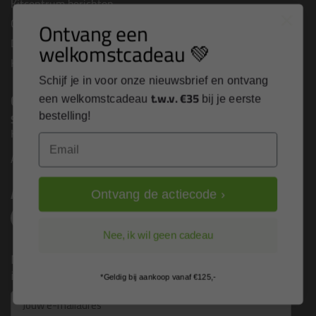
Kitcentrum berichten
Cookies & privacy verklaring
Ontvang een
Disclaimer
welkomstcadeau 💚
Kit cursus volgen
Schijf je in voor onze nieuwsbrief en ontvang
Contact
t.w.v. €35
een welkomstcadeau
bij je eerste
Sika shop
is onderdeel van
bestelling!
Kitcentrum B.V.
Email
Alle contactgegevens >
Altijd op de hoogte blijven?
Ontvang de actiecode ›
Nee, ik wil geen cadeau
Nieuws, tips en exclusieve deals rechtstreeks in je
inbox
*Geldig bij aankoop vanaf €125,-
Email