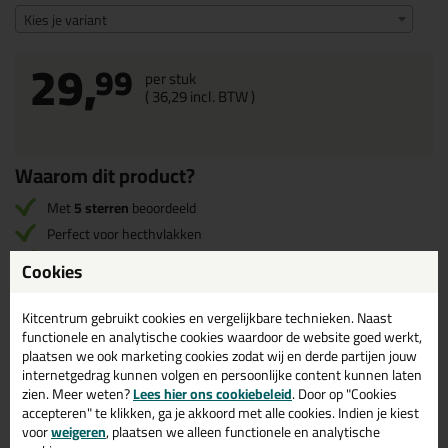
Kies je variant
29,
99
per stuk
(
36,
29
incl. BTW )
Waarom dit product?
Met
5 sterren
beoordeeld
Perfect voor hecthvlakken
Snelle droging
Cookies
Verbetert de hechting
Kitcentrum gebruikt cookies en vergelijkbare technieken. Naast
functionele en analytische cookies waardoor de website goed werkt,
Omschrijving
Specificaties
Reviews (1)
plaatsen we ook marketing cookies zodat wij en derde partijen jouw
internetgedrag kunnen volgen en persoonlijke content kunnen laten
zien. Meer weten?
Lees hier ons cookiebeleid
. Door op "Cookies
De Sika® Primer-210 is een kleurloos tot geelachtige primer op
accepteren" te klikken, ga je akkoord met alle cookies. Indien je kiest
basis van oplosmiddel, die reageert met vocht en daardoor een
voor
weigeren
, plaatsen we alleen functionele en analytische
film vormt. Deze film dient als link of verbinding tussen het