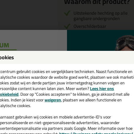
Waarom dit product?
Uitstekende hechting op alle
gangbare ondergronden
Overschilderbaar
Klaar voor gebruik
Spray nozzle inbegrepen!
ookies
een
cadeau 💚
tcentrum gebruikt cookies en vergelijkbare technieken. Naast functionele en
Omschrijving
Video
alytische cookies waardoor de website goed werkt, plaatsen we ook market
okies zodat wij en derde partijen jouw internetgedrag kunnen volgen en
rsoonlijke content kunnen laten zien. Meer weten?
Lees hier ons
Sika Boom-405 Water
e nieuwsbrief en ontvang een
okiebeleid
. Door op "Cookies accepteren" te klikken, ga je akkoord met alle
v. €35,-
bij je eerste bestelling!
okies. Indien je kiest voor
weigeren
, plaatsen we alleen functionele en
De Sika Boom-405 Water Stop is ee
alytische cookies.
afdichtingsschuim op basis van poly
te harden. Deze polyurethaanschuim ha
arnaast gebruiken wij cookies en mobiele advertentie-ID’s voor
overwegend gesloten celstructuur van
personaliseerde en niet-gepersonaliseerde advertenties, waaronder
buisdoorvoeringen, rond leidingen of 
vertentiepersonalisatie via partners zoals Google. Meer informatie over hoe
(met twee spuitmonden) kan de verw
ogle persoonsgegevens gebruikt:
https://business.safety.google/privacy/