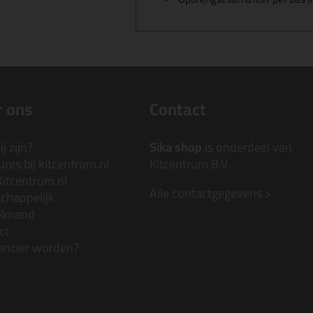
 ons
Contact
j zijn?
Sika shop
is onderdeel van
res bij kitcentrum.nl
Kitcentrum B.V.
Kitcentrum.nl
Alle contactgegevens >
chappelijk
elmand
ct
ancier worden?