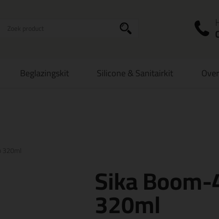
I
a
Beglazingskit
Silicone & Sanitairkit
Over
zorging
in NL & BE
vanaf
75,-
Grootste assortiment
uit voorraad le
p 320ml
Sika Boom-
320ml