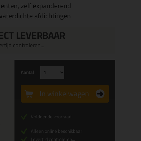
enten, zelf expanderend
aterdichte afdichtingen
ECT LEVERBAAR
rtijd controleren...
Aantal
In winkelwagen
Voldoende voorraad
x
Alleen online beschikbaar
Levertijd controleren...