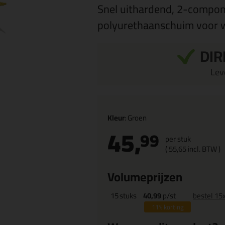
Snel uithardend, 2-compon
polyurethaanschuim voor w
DIR
Leve
Kleur
: Groen
45,
99
per stuk
(
55,
65
incl. BTW )
Volumeprijzen
15
stuks
40,99
p/st
bestel 15
11%
korting