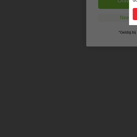
Ontvang
Nee, ik
*Geldig bi