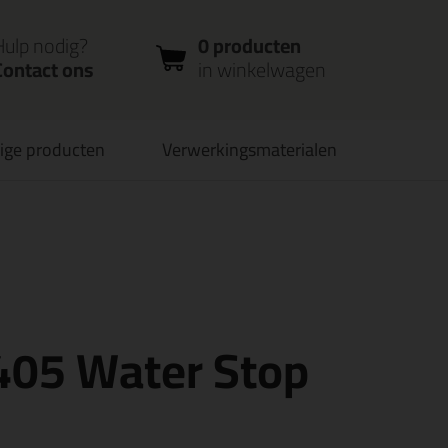
nloggen
Bestelstatus
0 producten
ccount
controleren
in winkelwagen
Hulp nodig?
0 producten
Contact ons
in winkelwagen
ige producten
Verwerkingsmaterialen
verbaar
PostNL afhaalpunt: kies zelf wanneer je afhaalt
405 Water Stop