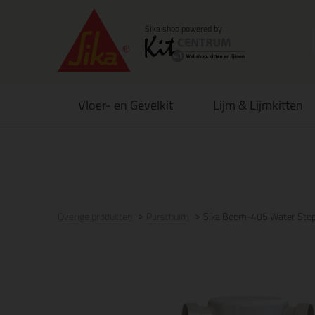
Vloer- en Gevelkit
Lijm & Lijmkitten
Voor 21:00 uur besteld
morgen in huis
Gratis
be
Overige producten
Purschuim
Sika Boom-405 Water Sto