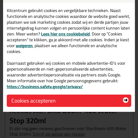
Volumeprijzen
15x
40,99
p/st
11%
korting
Kitcentrum gebruikt cookies en vergelijkbare technieken. Naast
functionele en analytische cookies waardoor de website goed werkt,
Waarom dit product?
plaatsen we ook marketing cookies zodat wij en derde partijen jouw
internetgedrag kunnen volgen en persoonlijke content kunnen laten
zien. Meer weten?
Lees hier ons cookiebeleid
. Door op "Cookies
Waarom dit product?
accepteren" te klikken, ga je akkoord met alle cookies. Indien je kiest
voor
weigeren
, plaatsen we alleen functionele en analytische
Uitstekende hechting op alle gangbare ondergronden
cookies.
Overschilderbaar
Daarnaast gebruiken wij cookies en mobiele advertentie-ID’s voor
Klaar voor gebruik
gepersonaliseerde en niet-gepersonaliseerde advertenties,
Spray nozzle inbegrepen!
waaronder advertentiepersonalisatie via partners zoals Google.
Meer informatie over hoe Google persoonsgegevens gebruikt:
https://business.safety.google/privacy/
Omschrijving
Video
Specificaties
Reviews (0)
Cookies accepteren
Sika Boom-405 Water
Reviews voor:
Stop 320ml
Er zijn nog geen reviews geschreven voor Sika Boom-405 Water
Stop 320ml.
Schrijf als eerste een review!