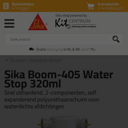
Bestelstatus
0 producten
of inloggen
in winkelwagen
Gratis
bezorging
in NL & BE
vanaf
75,-
Purschuim
(Overige producten)
Sika Boom-405 Water
Stop 320ml
Snel uithardend, 2-componenten, zelf
expanderend polyurethaanschuim voor
waterdichte afdichtingen