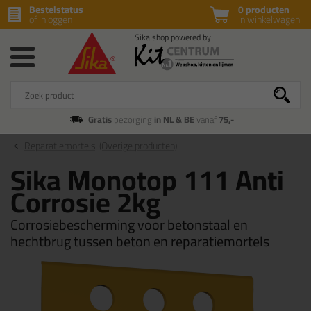
Bestelstatus
0 producten
of inloggen
in winkelwagen
Gratis
bezorging
in NL & BE
vanaf
75,-
Reparatiemortels
(Overige producten)
Sika Monotop 111 Anti
Corrosie 2kg
Corrosiebescherming voor betonstaal en
hechtbrug tussen beton en reparatiemortels