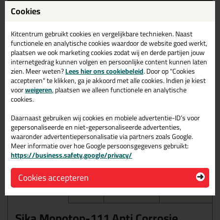
Cookies
12,
29
per stuk
Kitcentrum gebruikt cookies en vergelijkbare technieken. Naast
(
14,
87
incl. BTW )
functionele en analytische cookies waardoor de website goed werkt,
plaatsen we ook marketing cookies zodat wij en derde partijen jouw
Volumeprijzen
internetgedrag kunnen volgen en persoonlijke content kunnen laten
10x
9,99
p/st
19%
korting
zien. Meer weten?
Lees hier ons cookiebeleid
. Door op "Cookies
accepteren" te klikken, ga je akkoord met alle cookies. Indien je kiest
Waarom dit product?
voor
weigeren
, plaatsen we alleen functionele en analytische
cookies.
Waarom dit product?
Daarnaast gebruiken wij cookies en mobiele advertentie-ID’s voor
gepersonaliseerde en niet-gepersonaliseerde advertenties,
Eenvoudig te mengen, enkel water toevoegen
waaronder advertentiepersonalisatie via partners zoals Google.
Gebruiksvriendelijke verwerking
Meer informatie over hoe Google persoonsgegevens gebruikt:
https://business.safety.google/privacy/
Uitstekende hechting op beton en staal
Cookies accepteren
Omschrijving
Video
Specificaties
Reviews (0)
Sika Monotop-111 Anti Corrosie