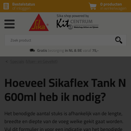
Bestelstatus
0 producten
of inloggen
in winkelwagen
Gratis
bezorging
in NL & BE
vanaf
75,-
Specials
(Vloer- en Gevelkit)
Hoeveel Sikaflex Tank N
600ml heb ik nodig?
Het benodigde aantal stuks is afhankelijk van de lengte,
breedte en diepte van de voeg welke gekit gaat worden.
Vul dit formulier in voor een indicatie van het benodigde