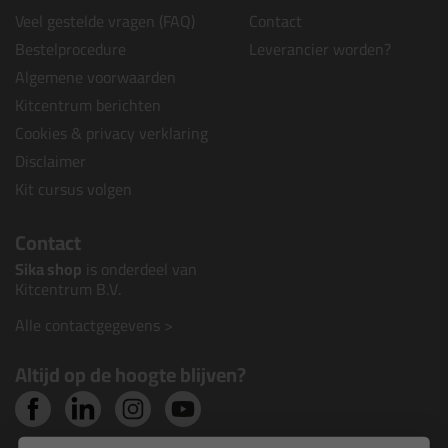
Veel gestelde vragen (FAQ)
Contact
Bestelprocedure
Leverancier worden?
Algemene voorwaarden
Kitcentrum berichten
Cookies & privacy verklaring
Disclaimer
Kit cursus volgen
Contact
Sika shop
is onderdeel van
Kitcentrum B.V.
Alle contactgegevens >
Altijd op de hoogte blijven?