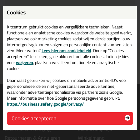
Cookies
Kitcentrum gebruikt cookies en vergelijkbare technieken. Naast
Bekijk product
functionele en analytische cookies waardoor de website goed werkt,
plaatsen we ook marketing cookies zodat wij en derde partijen jouw
internetgedrag kunnen volgen en persoonlijke content kunnen laten
zien. Meer weten?
Lees hier ons cookiebeleid
. Door op "Cookies
Voor 21:00 uur besteld
Gratis
bezorging in
NL & BE
accepteren" te klikken, ga je akkoord met alle cookies. Indien je kiest
morgen in huis
vanaf
75,-
voor
weigeren
, plaatsen we alleen functionele en analytische
cookies.
Grootste assortiment
PostNL afhaalpunt: kies zelf
uit voorraad leverbaar
wanneer je afhaalt
Daarnaast gebruiken wij cookies en mobiele advertentie-ID’s voor
gepersonaliseerde en niet-gepersonaliseerde advertenties,
Informatie
Over ons
waaronder advertentiepersonalisatie via partners zoals Google.
Meer informatie over hoe Google persoonsgegevens gebruikt:
Tips en tricks
Wie wij zijn?
https://business.safety.google/privacy/
Keuzehulpen
Vacatures bij kitcentrum.nl
Cookies accepteren
Acties
Over Kitcentrum.nl
Levertijd & Bezorging
Maatschappelijk
Retourneren & Annuleren
Winkelmand