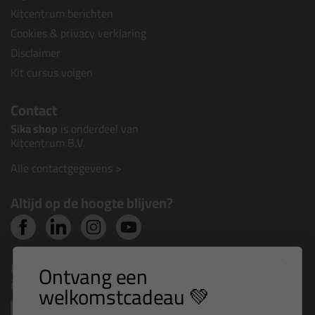
Kitcentrum berichten
Cookies & privacy verklaring
Disclaimer
Kit cursus volgen
Contact
Sika shop
is onderdeel van
Kitcentrum B.V.
Alle contactgegevens >
Altijd op de hoogte blijven?
Nieuws, tips en exclusieve deals rechtstreeks in je
Ontvang een
inbox
welkomstcadeau 💚
Email