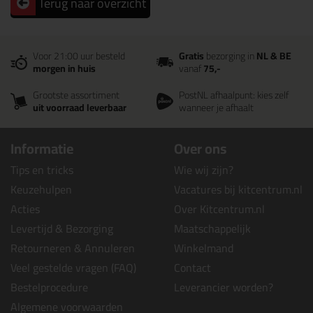
Terug naar overzicht
Voor 21:00 uur besteld
Gratis
bezorging in
NL & BE
morgen in huis
vanaf
75,-
Grootste assortiment
PostNL afhaalpunt: kies zelf
uit voorraad leverbaar
wanneer je afhaalt
Informatie
Over ons
Tips en tricks
Wie wij zijn?
Keuzehulpen
Vacatures bij kitcentrum.nl
Acties
Over Kitcentrum.nl
Levertijd & Bezorging
Maatschappelijk
Retourneren & Annuleren
Winkelmand
Veel gestelde vragen (FAQ)
Contact
Bestelprocedure
Leverancier worden?
Algemene voorwaarden