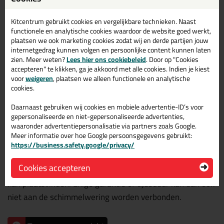
reinigingsmiddelen het fungicide sneller uit de kit logen.
Indien agressieve reinigingsmiddelen worden toegepast
Kitcentrum gebruikt cookies en vergelijkbare technieken. Naast
functionele en analytische cookies waardoor de website goed werkt,
(vooral chloorhoudende zoals bleekwater, natrium
plaatsen we ook marketing cookies zodat wij en derde partijen jouw
hypochloriet) kan het fungicide ook worden aangetast en
internetgedrag kunnen volgen en persoonlijke content kunnen laten
zien. Meer weten?
Lees hier ons cookiebeleid
. Door op "Cookies
reeds na kortere tijd onwerkzaam worden
accepteren" te klikken, ga je akkoord met alle cookies. Indien je kiest
voor
weigeren
, plaatsen we alleen functionele en analytische
Het gebruik van schimmelwerende kitten houdt voor de
cookies.
praktijk in, dat het ontstaan van schimmelvorming op het
Daarnaast gebruiken wij cookies en mobiele advertentie-ID’s voor
kitoppervlak in de meeste gevallen voorkomen of
gepersonaliseerde en niet-gepersonaliseerde advertenties,
waaronder advertentiepersonalisatie via partners zoals Google.
vermindert wordt. Afhankelijk van de omstandigheden
Meer informatie over hoe Google persoonsgegevens gebruikt:
m.b.t. reiniging van de ruimten en de daar aanwezige
https://business.safety.google/privacy/
schimmels is het echter niet uitgesloten, dat na kortere
Cookies accepteren
of langere tijd toch schimmelvorming op het kitoppervlak
kan plaatsvinden. Enige garantie of tijdsduur kan dan ook
niet aan de schimmelwering worden verbonden.