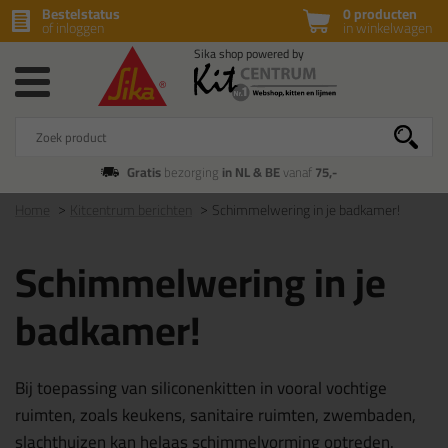
Bestelstatus
0 producten
of inloggen
in winkelwagen
Gratis
bezorging
in NL & BE
vanaf
75,-
Home
Kitcentrum berichten
Schimmelwering in je badkamer!
Schimmelwering in je
badkamer!
Bij toepassing van siliconenkitten in vooral vochtige
ruimten, zoals keukens, sanitaire ruimten, zwembaden,
slachthuizen kan helaas schimmelvorming optreden.