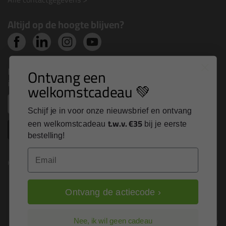
Altijd op de hoogte blijven?
Nieuws, tips en exclusieve deals rechtstreeks in je
Ontvang een
inbox
welkomstcadeau 💚
Email
Schijf je in voor onze nieuwsbrief en ontvang
t.w.v. €35
een welkomstcadeau
bij je eerste
Inschrijven
bestelling!
Email
Kitcentrum is trots op:
Ontvang de actiecode ›
Alle prijzen zijn in EURO en excl. 21% BTW
Nee, ik wil geen cadeau