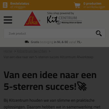
Bestelstatus
0 producten
of inloggen
in winkelwagen
Gratis
bezorging
in NL & BE
vanaf
75,-
Home
Kitcentrum berichten
Van een idee naar een 5-sterren succes: Kitcentrum Afwerkzeep
Van een idee naar een
5-sterren succes!🚀
Bij Kitcentrum houden we van slimme en praktische
oplossingen. Daarom hebben we in samenwerking met