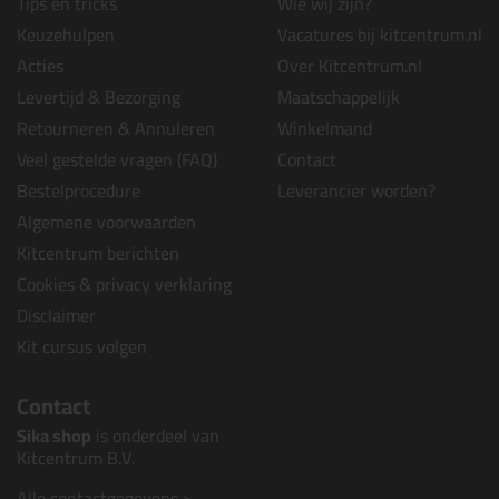
Tips en tricks
Wie wij zijn?
Keuzehulpen
Vacatures bij kitcentrum.nl
Acties
Over Kitcentrum.nl
Levertijd & Bezorging
Maatschappelijk
Retourneren & Annuleren
Winkelmand
Veel gestelde vragen (FAQ)
Contact
Bestelprocedure
Leverancier worden?
Algemene voorwaarden
Kitcentrum berichten
Cookies & privacy verklaring
Disclaimer
Kit cursus volgen
Contact
Sika shop
is onderdeel van
Kitcentrum B.V.
Alle contactgegevens >