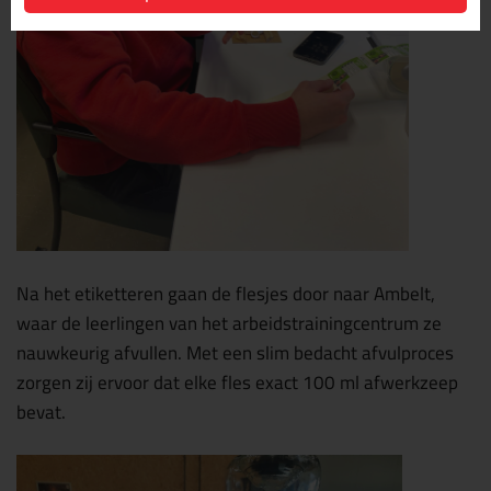
Na het etiketteren gaan de flesjes door naar Ambelt,
waar de leerlingen van het arbeidstrainingcentrum ze
nauwkeurig afvullen. Met een slim bedacht afvulproces
zorgen zij ervoor dat elke fles exact 100 ml afwerkzeep
bevat.