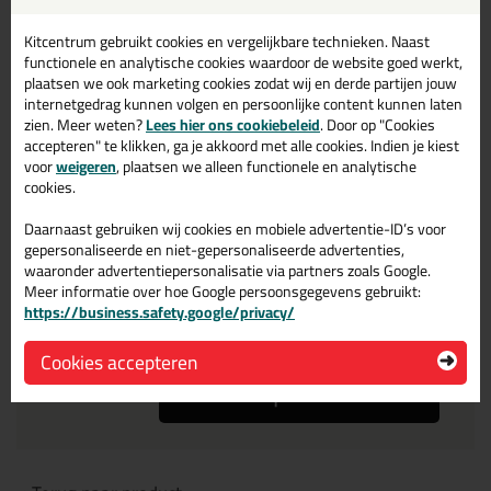
Je ervaring
Kitcentrum gebruikt cookies en vergelijkbare technieken. Naast
functionele en analytische cookies waardoor de website goed werkt,
plaatsen we ook marketing cookies zodat wij en derde partijen jouw
internetgedrag kunnen volgen en persoonlijke content kunnen laten
zien. Meer weten?
Lees hier ons cookiebeleid
. Door op "Cookies
accepteren" te klikken, ga je akkoord met alle cookies. Indien je kiest
voor
weigeren
, plaatsen we alleen functionele en analytische
cookies.
Beoordeling
Daarnaast gebruiken wij cookies en mobiele advertentie-ID’s voor
gepersonaliseerde en niet-gepersonaliseerde advertenties,
Zou jij dit product aanbevelen bij anderen?
waaronder advertentiepersonalisatie via partners zoals Google.
Meer informatie over hoe Google persoonsgegevens gebruikt:
ja
nee
https://business.safety.google/privacy/
Cookies accepteren
Review plaatsen