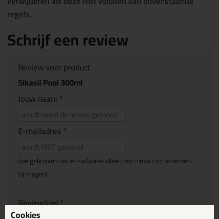
verwijderen als deze niet voldoen aan bovenstaande
regels.
Schrijf een review
Review voor product
Sikasil Pool 300ml
Jouw naam *
E-mailadres *
(we gebruiken het e-mailadres alleen om contact op te nemen
bij vragen)
Reviewtitel *
Cookies