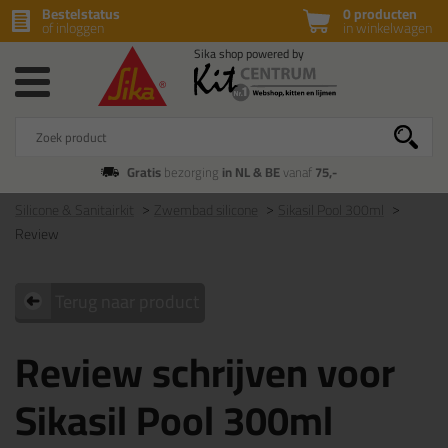
Bestelstatus
0 producten
of inloggen
in winkelwagen
Gratis
bezorging
in NL & BE
vanaf
75,-
Silicone & Sanitairkit
Zwembad silicone
Sikasil Pool 300ml
Review
Terug naar product
Review schrijven voor
Sikasil Pool 300ml