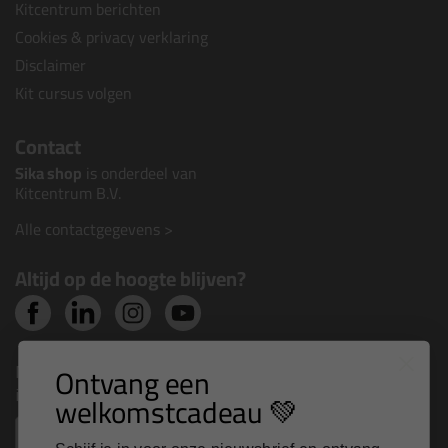
Kitcentrum berichten
Cookies & privacy verklaring
Disclaimer
Kit cursus volgen
Contact
Sika shop
is onderdeel van
Kitcentrum B.V.
Alle contactgegevens >
Altijd op de hoogte blijven?
Nieuws, tips en exclusieve deals rechtstreeks in je
Ontvang een
inbox
welkomstcadeau 💚
Email