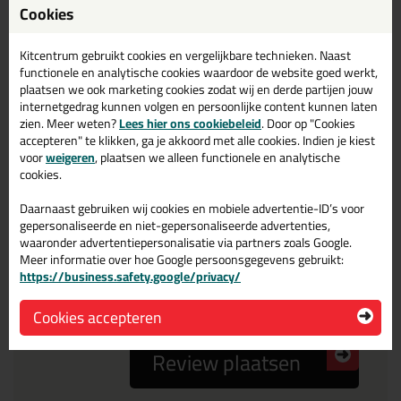
Cookies
Reviewtitel *
Kitcentrum gebruikt cookies en vergelijkbare technieken. Naast
Je ervaring
functionele en analytische cookies waardoor de website goed werkt,
plaatsen we ook marketing cookies zodat wij en derde partijen jouw
internetgedrag kunnen volgen en persoonlijke content kunnen laten
zien. Meer weten?
Lees hier ons cookiebeleid
. Door op "Cookies
accepteren" te klikken, ga je akkoord met alle cookies. Indien je kiest
voor
weigeren
, plaatsen we alleen functionele en analytische
cookies.
Beoordeling
Daarnaast gebruiken wij cookies en mobiele advertentie-ID’s voor
gepersonaliseerde en niet-gepersonaliseerde advertenties,
waaronder advertentiepersonalisatie via partners zoals Google.
Meer informatie over hoe Google persoonsgegevens gebruikt:
Zou jij dit product aanbevelen bij anderen?
https://business.safety.google/privacy/
ja
nee
Cookies accepteren
Review plaatsen