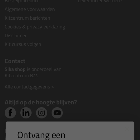
Bestelprocedure
Leverancier worden?
Algemene voorwaarden
Kitcentrum berichten
Cookies & privacy verklaring
Disclaimer
Kit cursus volgen
Contact
Sika shop
is onderdeel van
Kitcentrum B.V.
Alle contactgegevens >
Altijd op de hoogte blijven?
Nieuws, tips en exclusieve deals rechtstreeks in je
Ontvang een
inbox