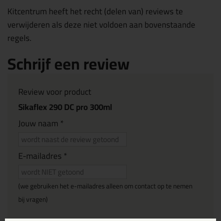
Kitcentrum heeft het recht (delen van) reviews te
verwijderen als deze niet voldoen aan bovenstaande
regels.
Schrijf een review
Review voor product
Sikaflex 290 DC pro 300ml
Jouw naam *
E-mailadres *
(we gebruiken het e-mailadres alleen om contact op te nemen
bij vragen)