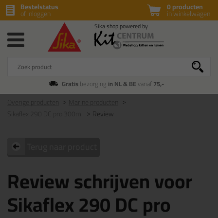
Bestelstatus
0 producten
of inloggen
in winkelwagen
Gratis
bezorging
in NL & BE
vanaf
75,-
Overige producten
Marine producten
Sikaflex 290 DC pro 300ml
Review
Terug naar product
Review schrijven voor
Sikaflex 290 DC pro