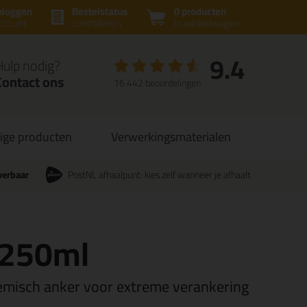
nloggen
Bestelstatus
0 producten
ccount
controleren
in winkelwagen
9.4
Hulp nodig?
Contact ons
16.442 beoordelingen
ige producten
Verwerkingsmaterialen
verbaar
PostNL afhaalpunt: kies zelf wanneer je afhaalt
 250ml
hemisch anker voor extreme verankering