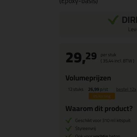
(Epoxy-basis)
DIR
Leve
29,
29
per stuk
(
35,
44
incl. BTW )
Volumeprijzen
12
stuks
26,99
p/st
bestel 12x
8%
korting
Waarom dit product?
Geschikt voor 310 ml kitspuit
Styreenvrij
Ook voor
vochtig
beton