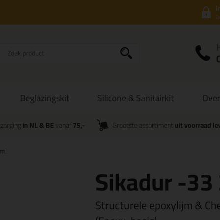
I
a
Beglazingskit
Silicone & Sanitairkit
Over
zorging
in NL & BE
vanaf
75,-
Grootste assortiment
uit voorraad le
0ml
Sikadur -33
Structurele epoxylijm & C