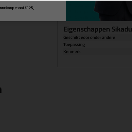
Zeer goede belastingscapacite
j aankoop vanaf €125,-
Krimpvrije uitharding
Styreenvrij
Eigenschappen Sikadu
Geschikt voor onder andere
Toepassing
Kenmerk
n