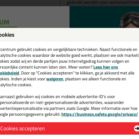
gebruikt worden voor werkzaamheden 
Reparatie van hoeken en rand
Vullen van gaten en oneffenh
Afscherming van voegranden
Scheurvulling en verzegeling 
Bevestigen en fixeren van tra
ookies
Verankeren van raam- en deur
een
cadeau 💚
tcentrum gebruikt cookies en vergelijkbare technieken. Naast functionele en
Let op!
alytische cookies waardoor de website goed werkt, plaatsen we ook market
Voor het afdichten van douchedrains r
okies zodat wij en derde partijen jouw internetgedrag kunnen volgen en
beter een
drain epoxy
voor gebruiken
rsoonlijke content kunnen laten zien. Meer weten?
Lees hier ons
e nieuwsbrief en ontvang een
okiebeleid
. Door op "Cookies accepteren" te klikken, ga je akkoord met alle
Geschikte ondergrond
v. €35,-
bij je eerste bestelling!
okies. Indien je kiest voor
weigeren
, plaatsen we alleen functionele en
alytische cookies.
De Sikadur-33 wordt vaak gebruikt als
keramiek, vezelcement, mortel, baks
arnaast gebruiken wij cookies en mobiele advertentie-ID’s voor
ijzer en hout.
personaliseerde en niet-gepersonaliseerde advertenties, waaronder
vertentiepersonalisatie via partners zoals Google. Meer informatie over hoe
Kenmerken van de Sik
ogle persoonsgegevens gebruikt:
https://business.safety.google/privacy/
 de actiecode ›
Goede hechting op vochtig be
Cookies accepteren
Uitstekende hechting op vele
 wil geen cadeau
Zakt niet uit, ook niet bij appl