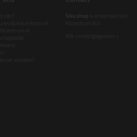
j zijn?
Sika shop
is onderdeel van
res bij kitcentrum.nl
Kitcentrum B.V.
Kitcentrum.nl
Alle contactgegevens >
chappelijk
elmand
ct
ancier worden?