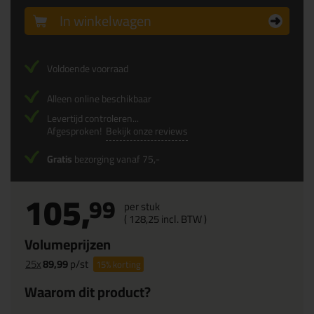
In winkelwagen
Voldoende voorraad
Alleen online beschikbaar
Levertijd controleren...
Afgesproken!
Bekijk onze reviews
Gratis
bezorging vanaf 75,-
105,
99
per stuk
(
128,
25
incl. BTW )
Volumeprijzen
25x
89,99
p/st
15%
korting
Waarom dit product?