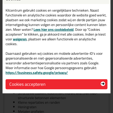
van EN 1504-9). Herstel van afbladderend en beschadigd beton
in gebouwen, bruggen, infrastructuur en bovenbouwwerken.
Kitcentrum gebruikt cookies en vergelijkbare technieken. Naast
Geschikt voor structurele versterking (Principe 4, Methode 4.3
functionele en analytische cookies waardoor de website goed werkt,
van EN 1504-9). Hechtplaatwapening Geschikt voor structurele
plaatsen we ook marketing cookies zodat wij en derde partijen jouw
versterking (Principe 4, Methode 4.4 van EN 1504-9). Toevoegen
internetgedrag kunnen volgen en persoonlijke content kunnen laten
van mortel Het product kan worden gebruikt voor binnen- en
zien. Meer weten?
Lees hier ons cookiebeleid
. Door op "Cookies
buitentoepassingen.
accepteren" te klikken, ga je akkoord met alle cookies. Indien je kiest
voor
weigeren
, plaatsen we alleen functionele en analytische
Structurele verlijming van:
cookies.
Betonelementen
Harde natuursteen
Daarnaast gebruiken wij cookies en mobiele advertentie-ID’s voor
Keramiek, vezelcement
Mortel, bakstenen, metselwerk
gepersonaliseerde en niet-gepersonaliseerde advertenties,
Staal, ijzer, aluminium
waaronder advertentiepersonalisatie via partners zoals Google.
Hout
Meer informatie over hoe Google persoonsgegevens gebruikt:
Polyester
https://business.safety.google/privacy/
Epoxy
Glas
Cookies accepteren
Herstelling en herprofiliering voor:
Structurele (balken, kolommen, muren, enz...) en niet-
structurele betonnen elementen
Kleine repartaties en randen
Honingraten
Metalen profielen