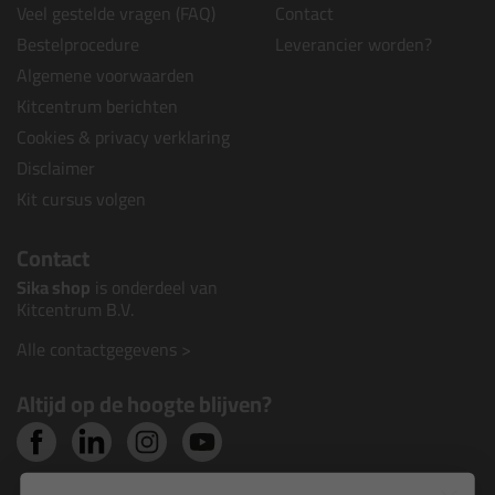
Veel gestelde vragen (FAQ)
Contact
Bestelprocedure
Leverancier worden?
Algemene voorwaarden
Kitcentrum berichten
Cookies & privacy verklaring
Disclaimer
Kit cursus volgen
Contact
Sika shop
is onderdeel van
Kitcentrum B.V.
Alle contactgegevens >
Altijd op de hoogte blijven?