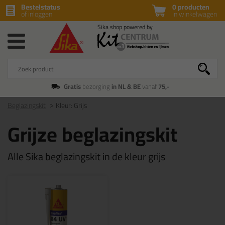
Bestelstatus
0 producten
of inloggen
in winkelwagen
Gratis
bezorging
in NL & BE
vanaf
75,-
Beglazingskit
Kleur: Grijs
Grijze beglazingskit
Alle Sika beglazingskit in de kleur grijs