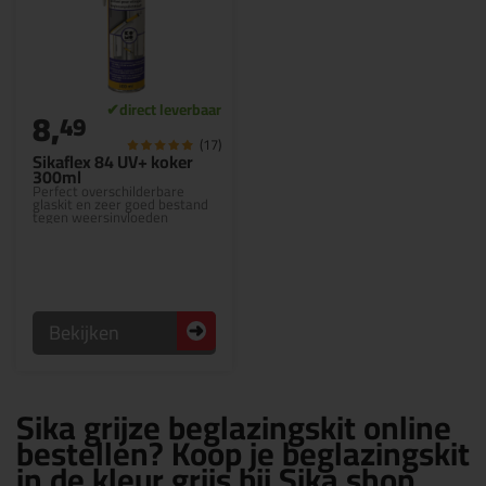
8,
49
(17)
Sikaflex 84 UV+ koker
300ml
Perfect overschilderbare
glaskit en zeer goed bestand
tegen weersinvloeden
Bekijken
Sika grijze beglazingskit online
bestellen? Koop je beglazingskit
in de kleur grijs bij Sika shop