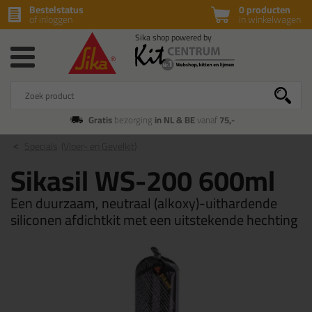
Bestelstatus
0 producten
of inloggen
in winkelwagen
Gratis
bezorging
in NL & BE
vanaf
75,-
Specials
(Vloer- en Gevelkit)
Sikasil WS-200 600ml
Een duurzaam, neutraal (alkoxy)-uithardende
siliconen afdichtkit met een uitstekende hechting