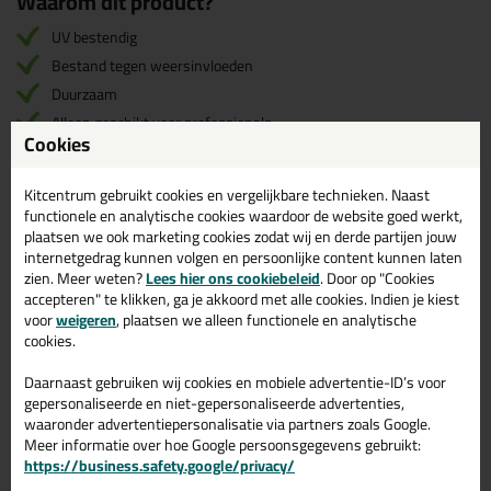
Waarom dit product?
UV bestendig
Bestand tegen weersinvloeden
Duurzaam
Alleen geschikt voor professionals
Cookies
Omschrijving
Kitcentrum gebruikt cookies en vergelijkbare technieken. Naast
Specificaties
Reviews (0)
functionele en analytische cookies waardoor de website goed werkt,
Sikasil WS-200
plaatsen we ook marketing cookies zodat wij en derde partijen jouw
internetgedrag kunnen volgen en persoonlijke content kunnen laten
zien. Meer weten?
Lees hier ons cookiebeleid
. Door op "Cookies
De Sikasil WS-200 is een duurzaam, neutraal (alkoxy)-
accepteren" te klikken, ga je akkoord met alle cookies. Indien je kiest
uithardende siliconen afdichtkit met een uitstekende hechting op
voor
weigeren
, plaatsen we alleen functionele en analytische
vele verschillende soorten ondergronden. De Sikasil WS-200 is
cookies.
alleen geschikt voor gebruik door ervaren professionals.
Daarnaast gebruiken wij cookies en mobiele advertentie-ID’s voor
Wanneer gebruik je de Sikasil WS-200?
gepersonaliseerde en niet-gepersonaliseerde advertenties,
waaronder advertentiepersonalisatie via partners zoals Google.
De Sikasil WS-200 heeft een transparante kleur en is in het
Meer informatie over hoe Google persoonsgegevens gebruikt:
bijzonder geschikt als afdichting voor: winkelgevels, glazen
https://business.safety.google/privacy/
wanddelen, etalageruiten en andere toepassingen.