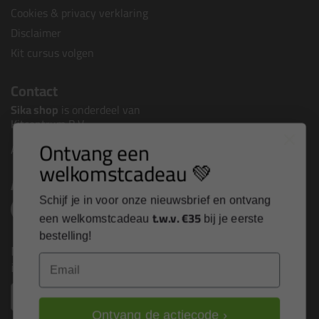
Cookies & privacy verklaring
Disclaimer
Kit cursus volgen
Contact
Sika shop
is onderdeel van
Kitcentrum B.V.
Ontvang een
Alle contactgegevens >
welkomstcadeau 💚
Altijd op de hoogte blijven?
Schijf je in voor onze nieuwsbrief en ontvang
t.w.v. €35
een welkomstcadeau
bij je eerste
bestelling!
Nieuws, tips en exclusieve deals rechtstreeks in je
Email
inbox
Email
Ontvang de actiecode ›