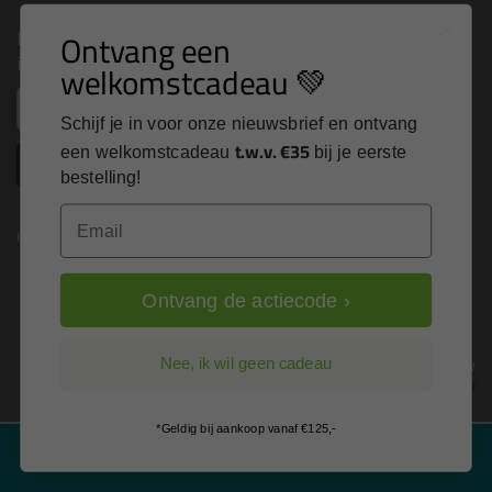
Nieuws, tips en exclusieve deals rechtstreeks in je
Ontvang een
inbox
welkomstcadeau 💚
Email
Schijf je in voor onze nieuwsbrief en ontvang
t.w.v. €35
een welkomstcadeau
bij je eerste
Inschrijven
bestelling!
Email
Kitcentrum is trots op:
Ontvang de actiecode ›
Alle prijzen zijn in EURO en excl. 21% BTW
Nee, ik wil geen cadeau
wijzig naar incl. BTW
*Geldig bij aankoop vanaf €125,-