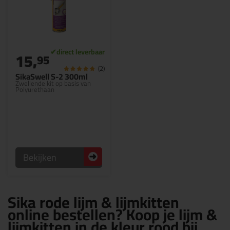
15,
95
(2)
SikaSwell S-2 300ml
Zwellende kit op basis van
Polyurethaan
Bekijken
Sika rode lijm & lijmkitten
online bestellen? Koop je lijm &
lijmkitten in de kleur rood bij