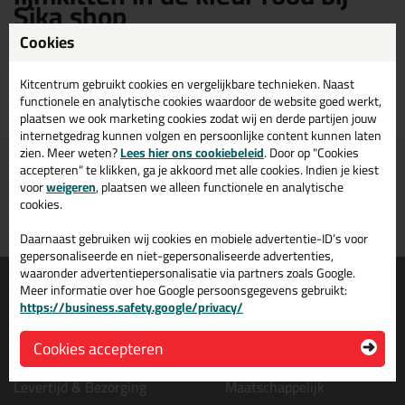
Sika shop
Cookies
Sika lijm & Lijmkitten in de kleur rood kopen? Op Sika shop vind je een
ruim assortiment Sika rode lijm & lijmkitten. Bestel je Sika lijm &
Kitcentrum gebruikt cookies en vergelijkbare technieken. Naast
lijmkitten rood daarom gemakkelijk en snel op Sika shop!
functionele en analytische cookies waardoor de website goed werkt,
plaatsen we ook marketing cookies zodat wij en derde partijen jouw
internetgedrag kunnen volgen en persoonlijke content kunnen laten
zien. Meer weten?
Lees hier ons cookiebeleid
. Door op "Cookies
Voor 21:00 uur besteld
Gratis
bezorging in
NL & BE
accepteren" te klikken, ga je akkoord met alle cookies. Indien je kiest
morgen in huis
vanaf
75,-
voor
weigeren
, plaatsen we alleen functionele en analytische
cookies.
Grootste assortiment
PostNL afhaalpunt: kies zelf
uit voorraad leverbaar
wanneer je afhaalt
Daarnaast gebruiken wij cookies en mobiele advertentie-ID’s voor
gepersonaliseerde en niet-gepersonaliseerde advertenties,
waaronder advertentiepersonalisatie via partners zoals Google.
Informatie
Over ons
Meer informatie over hoe Google persoonsgegevens gebruikt:
https://business.safety.google/privacy/
Tips en tricks
Wie wij zijn?
Keuzehulpen
Vacatures bij kitcentrum.nl
Cookies accepteren
Acties
Over Kitcentrum.nl
Levertijd & Bezorging
Maatschappelijk