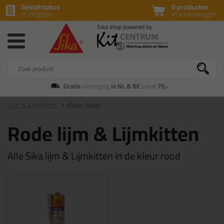
Bestelstatus
0 producten
of inloggen
in winkelwagen
Gratis
bezorging
in NL & BE
vanaf
75,-
Lijm & Lijmkitten
Kleur: Rood
Rode lijm & Lijmkitten
Alle Sika lijm & Lijmkitten in de kleur rood