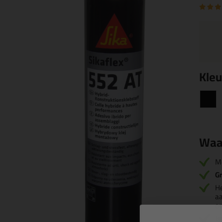
Kleu
Waa
M
Gr
He
aa
on
Is