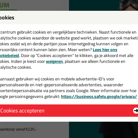
losmiddelvrij
n worden overschilderd
ookies
een
cadeau 💚
tcentrum gebruikt cookies en vergelijkbare technieken. Naast functionele en
alytische cookies waardoor de website goed werkt, plaatsen we ook market
okies zodat wij en derde partijen jouw internetgedrag kunnen volgen en
rsoonlijke content kunnen laten zien. Meer weten?
Lees hier ons
Omschrijving
Specificaties
e nieuwsbrief en ontvang een
okiebeleid
. Door op "Cookies accepteren" te klikken, ga je akkoord met alle
v. €35,-
bij je eerste bestelling!
okies. Indien je kiest voor
weigeren
, plaatsen we alleen functionele en
Sikaflex 552 AT 300ml
alytische cookies.
views voor:
 product wordt beoordeeld met
sterren, gebaseerd op
3
re
arnaast gebruiken wij cookies en mobiele advertentie-ID’s voor
personaliseerde en niet-gepersonaliseerde advertenties, waaronder
vertentiepersonalisatie via partners zoals Google. Meer informatie over hoe
ogle persoonsgegevens gebruikt:
https://business.safety.google/privacy/
Bij twee bestellingen waren in beide gevallen de geleverde kokers b
 de actiecode ›
gebruik. Gelukkig niet zodanig beschadigd dat ze niet meer dicht war
Cookies accepteren
Geschreven door Sybren op 14 augustus 2025
 wil geen cadeau
Extra tentrail boven op de caravan geplaatst voor een zakluifel zodat d
j aankoop vanaf €125,-
geweldig