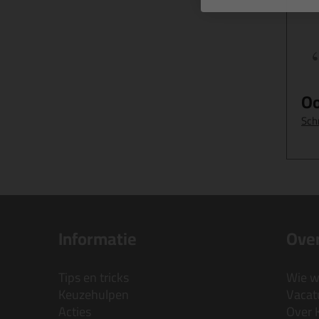
Oo
Schr
Informatie
Over
Tips en tricks
Wie wi
Keuzehulpen
Vacatu
Acties
Over 