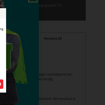
Gratis
bezorging vanaf 75,-
ing
Reviews (3)
views
eschadigd. Ik moest ze bijbuigen voorafgaand aan
en (houdbaarheid). Maar wel slordig.
e originele vrij is voor de voortent. Het resultaat is