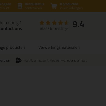
nloggen
Bestelstatus
0 producten
ccount
controleren
in winkelwagen
9.4
Hulp nodig?
Contact ons
16.435 beoordelingen
ige producten
Verwerkingsmaterialen
verbaar
PostNL afhaalpunt: kies zelf wanneer je afhaalt