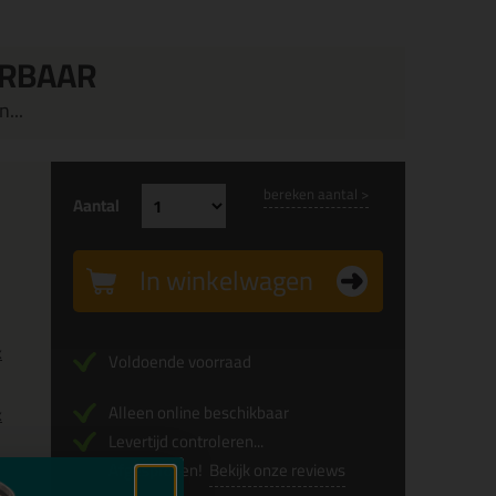
ERBAAR
...
bereken aantal >
Aantal
In winkelwagen
x
Voldoende voorraad
Alleen online beschikbaar
x
Levertijd controleren...
Afgesproken!
Bekijk onze reviews