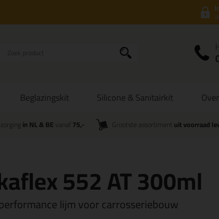
I
a
Beglazingskit
Silicone & Sanitairkit
Over
zorging
in NL & BE
vanaf
75,-
Grootste assortiment
uit voorraad le
kaflex 552 AT 300ml
performance lijm voor carrosseriebouw