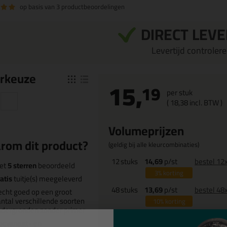
op basis van
3 productbeoordelingen
DIRECT LEV
Levertijd controleren
r
keuze
15,
19
per stuk
(
18,
38
incl. BTW )
Volumeprijzen
rom dit product?
(geldig bij alle kleurcombinaties)
12
stuks
14,69
p/st
bestel 12
et
5 sterren
beoordeeld
3%
korting
atis
tuitje(s) meegeleverd
48
stuks
13,69
p/st
bestel 48
cht goed op een groot
ntal verschillende soorten
10%
korting
dergronden zonder primer
ocyanaat- en