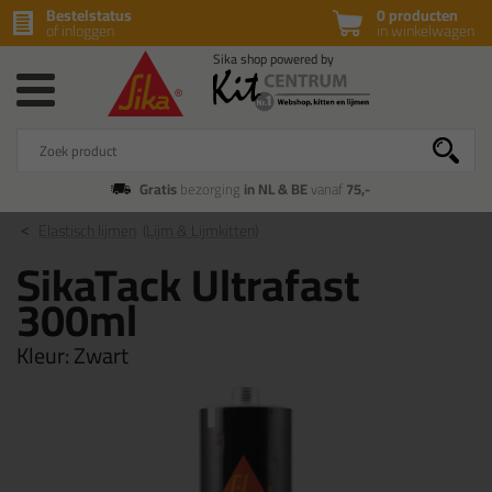
Bestelstatus
0 producten
of inloggen
in winkelwagen
Gratis
bezorging
in NL & BE
vanaf
75,-
Elastisch lijmen
(Lijm & Lijmkitten)
SikaTack Ultrafast
300ml
Kleur:
Zwart