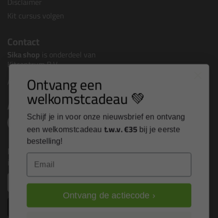
Disclaimer
Kit cursus volgen
Contact
Sika shop
is onderdeel van
Kitcentrum B.V.
Ontvang een
Alle contactgegevens >
welkomstcadeau 💚
Altijd op de hoogte blijven?
Schijf je in voor onze nieuwsbrief en ontvang
t.w.v. €35
een welkomstcadeau
bij je eerste
bestelling!
Nieuws, tips en exclusieve deals rechtstreeks in je
Email
inbox
Email
Ontvang de actiecode ›
Inschrijven