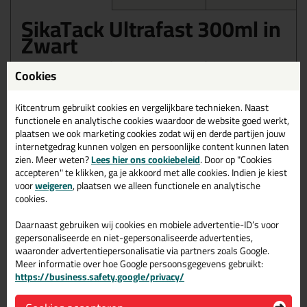
SikaTack Ultrafast 300ml in
Zwart
Zoek je SikaTack Ultrafast 300ml in een specifieke kleur?
Cookies
Gevonden! Deze SikaTack Ultrafast 300ml in de kleur Zwart is te
gebruiken voor verschillende toepassingen. Een professioneel en
hoogwaardig product welke makkelijk te gebruiken is. Bestel de
Kitcentrum gebruikt cookies en vergelijkbare technieken. Naast
SikaTack Ultrafast 300ml in de kleur Zwart vandaag nog! Op
functionele en analytische cookies waardoor de website goed werkt,
voorraad en op werkdagen besteld = morgen in huis.
plaatsen we ook marketing cookies zodat wij en derde partijen jouw
internetgedrag kunnen volgen en persoonlijke content kunnen laten
Wil je meer weten over de toepassing en kenmerken van dit
zien. Meer weten?
Lees hier ons cookiebeleid
. Door op "Cookies
product?
Lees alles over dit product >
accepteren" te klikken, ga je akkoord met alle cookies. Indien je kiest
voor
weigeren
, plaatsen we alleen functionele en analytische
cookies.
Daarnaast gebruiken wij cookies en mobiele advertentie-ID’s voor
Gerelateerde producten
gepersonaliseerde en niet-gepersonaliseerde advertenties,
waaronder advertentiepersonalisatie via partners zoals Google.
Meer informatie over hoe Google persoonsgegevens gebruikt:
https://business.safety.google/privacy/