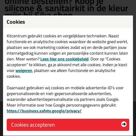
online bestellen? Koop je
silicone & sanitairkit in de kleur
grijs bij Sika shop
Cookies
Sika silicone & Sanitairkit in de kleur grijs kopen? Op Sika shop vind je
een ruim assortiment Sika grijze silicone & sanitairkit. Bestel je Sika
Kitcentrum gebruikt cookies en vergelijkbare technieken. Naast
silicone & sanitairkit grijs daarom gemakkelijk en snel op Sika shop!
functionele en analytische cookies waardoor de website goed werkt,
plaatsen we ook marketing cookies zodat wij en derde partijen jouw
internetgedrag kunnen volgen en persoonlijke content kunnen laten
zien. Meer weten?
Lees hier ons cookiebeleid
. Door op "Cookies
accepteren" te klikken, ga je akkoord met alle cookies. Indien je kiest
Voor 21:00 uur besteld
Gratis
bezorging in
NL & BE
voor
weigeren
, plaatsen we alleen functionele en analytische
morgen in huis
vanaf
75,-
cookies.
Grootste assortiment
PostNL afhaalpunt: kies zelf
Daarnaast gebruiken wij cookies en mobiele advertentie-ID’s voor
uit voorraad leverbaar
wanneer je afhaalt
gepersonaliseerde en niet-gepersonaliseerde advertenties,
waaronder advertentiepersonalisatie via partners zoals Google.
Meer informatie over hoe Google persoonsgegevens gebruikt:
Informatie
Over ons
https://business.safety.google/privacy/
Tips en tricks
Wie wij zijn?
Cookies accepteren
Keuzehulpen
Vacatures bij kitcentrum.nl