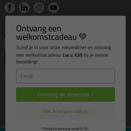
Nieuws, tips en exclusieve deals rechtstreeks in je
Ontvang een
inbox
welkomstcadeau 💚
Email
Schijf je in voor onze nieuwsbrief en ontvang
t.w.v. €35
een welkomstcadeau
bij je eerste
Inschrijven
bestelling!
Email
Kitcentrum is trots op:
Ontvang de actiecode ›
Alle prijzen zijn in EURO en excl. 21% BTW
Nee, ik wil geen cadeau
wijzig naar incl. BTW
*Geldig bij aankoop vanaf €125,-