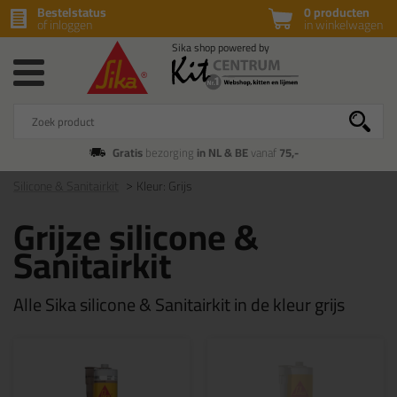
Bestelstatus
0 producten
of inloggen
in winkelwagen
Gratis
bezorging
in NL & BE
vanaf
75,-
Silicone & Sanitairkit
Kleur: Grijs
Grijze silicone &
Sanitairkit
Alle Sika silicone & Sanitairkit in de kleur grijs