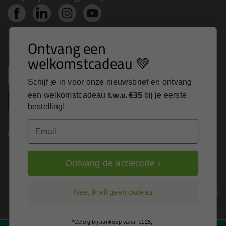
Nieuws, tips en exclusieve deals rechtstreeks in je
Ontvang een
inbox
welkomstcadeau 💚
Email
Schijf je in voor onze nieuwsbrief en ontvang
t.w.v. €35
een welkomstcadeau
bij je eerste
Inschrijven
bestelling!
Email
Kitcentrum is trots op:
Ontvang de actiecode ›
Alle prijzen zijn in EURO en excl. 21% BTW
Nee, ik wil geen cadeau
wijzig naar incl. BTW
*Geldig bij aankoop vanaf €125,-