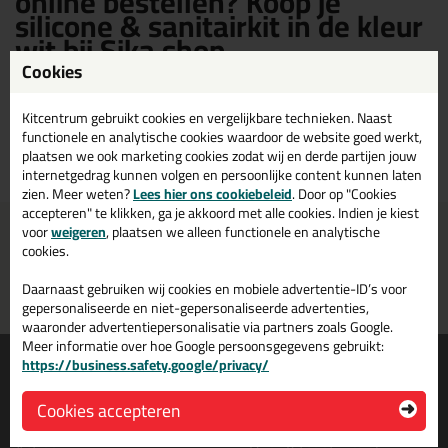
online bestellen? Koop je
silicone & sanitairkit in de kleur
wit bij Sika shop
Cookies
Sika silicone & Sanitairkit in de kleur wit kopen? Op Sika shop vind je
een ruim assortiment Sika witte silicone & sanitairkit. Bestel je Sika
Kitcentrum gebruikt cookies en vergelijkbare technieken. Naast
silicone & sanitairkit wit daarom gemakkelijk en snel op Sika shop!
functionele en analytische cookies waardoor de website goed werkt,
plaatsen we ook marketing cookies zodat wij en derde partijen jouw
internetgedrag kunnen volgen en persoonlijke content kunnen laten
zien. Meer weten?
Lees hier ons cookiebeleid
. Door op "Cookies
accepteren" te klikken, ga je akkoord met alle cookies. Indien je kiest
Voor 21:00 uur besteld
Gratis
bezorging in
NL & BE
voor
weigeren
, plaatsen we alleen functionele en analytische
morgen in huis
vanaf
75,-
cookies.
Grootste assortiment
PostNL afhaalpunt: kies zelf
Daarnaast gebruiken wij cookies en mobiele advertentie-ID’s voor
uit voorraad leverbaar
wanneer je afhaalt
gepersonaliseerde en niet-gepersonaliseerde advertenties,
waaronder advertentiepersonalisatie via partners zoals Google.
Meer informatie over hoe Google persoonsgegevens gebruikt:
Informatie
Over ons
https://business.safety.google/privacy/
Tips en tricks
Wie wij zijn?
Cookies accepteren
Keuzehulpen
Vacatures bij kitcentrum.nl