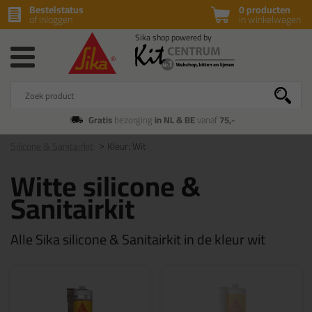
Bestelstatus
0 producten
of inloggen
in winkelwagen
Gratis
bezorging
in NL & BE
vanaf
75,-
Silicone & Sanitairkit
Kleur: Wit
Witte silicone &
Sanitairkit
Alle Sika silicone & Sanitairkit in de kleur wit