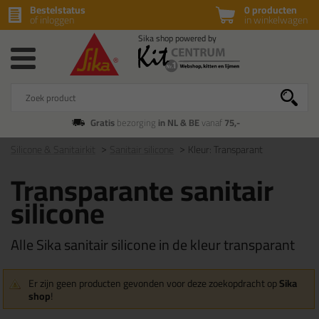
Bestelstatus
0 producten
of inloggen
in winkelwagen
Gratis
bezorging
in NL & BE
vanaf
75,-
Silicone & Sanitairkit
Sanitair silicone
Kleur: Transparant
Transparante sanitair
silicone
Alle Sika sanitair silicone in de kleur transparant
Er zijn geen producten gevonden voor deze zoekopdracht op
Sika
shop
!