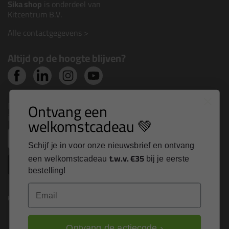
Sika shop
is onderdeel van
Kitcentrum B.V.
Alle contactgegevens >
Altijd op de hoogte blijven?
Nieuws, tips en exclusieve deals rechtstreeks in je
Ontvang een
inbox
welkomstcadeau 💚
Email
Schijf je in voor onze nieuwsbrief en ontvang
t.w.v. €35
een welkomstcadeau
bij je eerste
Inschrijven
bestelling!
Email
Kitcentrum is trots op:
Ontvang de actiecode ›