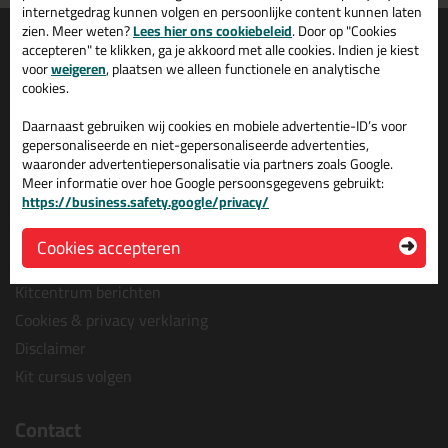
internetgedrag kunnen volgen en persoonlijke content kunnen laten
zien. Meer weten?
Lees hier ons cookiebeleid
. Door op "Cookies
Informatie
Over ons
accepteren" te klikken, ga je akkoord met alle cookies. Indien je kiest
Tips en tricks
Wie wij zijn?
voor
weigeren
, plaatsen we alleen functionele en analytische
cookies.
Keuzehulpen
Vacatures bij kitcentrum.nl
Acties
Over Kitcentrum.nl
Daarnaast gebruiken wij cookies en mobiele advertentie-ID’s voor
gepersonaliseerde en niet-gepersonaliseerde advertenties,
Levertijd & Bezorging
Maatschappelijk
waaronder advertentiepersonalisatie via partners zoals Google.
Retourneren & Annuleren
Winkelmand
Meer informatie over hoe Google persoonsgegevens gebruikt:
https://business.safety.google/privacy/
Veel gestelde vragen (FAQ)
Contact
Bestelprocedure
Leverancier worden?
Cookies accepteren
Algemene voorwaarden
Kitcentrum berichten
Cookies & privacy verklaring
Disclaimer
Kit cursus volgen
Contact