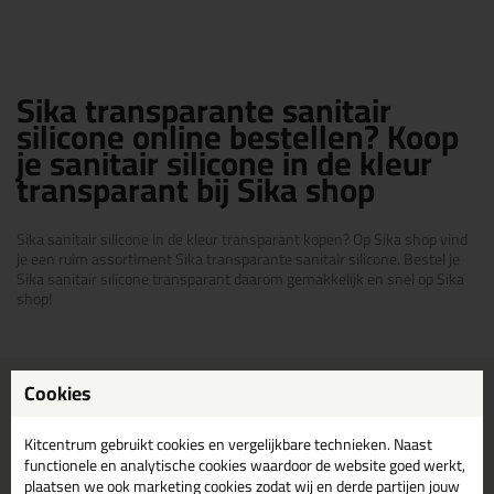
Sika transparante sanitair
silicone online bestellen? Koop
je sanitair silicone in de kleur
transparant bij Sika shop
Sika sanitair silicone in de kleur transparant kopen? Op Sika shop vind
je een ruim assortiment Sika transparante sanitair silicone. Bestel je
Sika sanitair silicone transparant daarom gemakkelijk en snel op Sika
shop!
Cookies
Voor 21:00 uur besteld
Gratis
bezorging in
NL & BE
morgen in huis
vanaf
75,-
Kitcentrum gebruikt cookies en vergelijkbare technieken. Naast
Grootste assortiment
PostNL afhaalpunt: kies zelf
functionele en analytische cookies waardoor de website goed werkt,
uit voorraad leverbaar
wanneer je afhaalt
plaatsen we ook marketing cookies zodat wij en derde partijen jouw