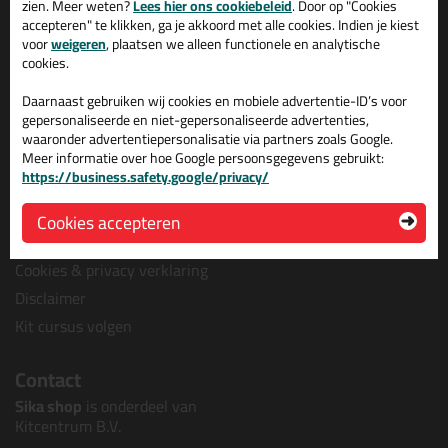
zien. Meer weten?
Lees hier ons cookiebeleid
. Door op "Cookies
Tips en tricks
Wie wij zijn?
accepteren" te klikken, ga je akkoord met alle cookies. Indien je kiest
Keuzehulpen
voor
weigeren
, plaatsen we alleen functionele en analytische
Vacatures bij kitcentrum.nl
cookies.
Acties
Over Kitcentrum.nl
Levertijd & Bezorging
Maatschappelijk
Daarnaast gebruiken wij cookies en mobiele advertentie-ID’s voor
gepersonaliseerde en niet-gepersonaliseerde advertenties,
Retourneren & Annuleren
Winkelmand
waaronder advertentiepersonalisatie via partners zoals Google.
Veel gestelde vragen (FAQ)
Contact
Meer informatie over hoe Google persoonsgegevens gebruikt:
https://business.safety.google/privacy/
Bestelprocedure
Leverancier worden?
Algemene voorwaarden
Cookies accepteren
Kitcentrum berichten
Cookies & privacy verklaring
Disclaimer
Kit cursus volgen
Contact
Sika shop
is onderdeel van
Kitcentrum B.V.