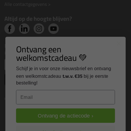
Alle contactgegevens >
Altijd op de hoogte blijven?
Nieuws, tips en exclusieve deals rechtstreeks in je
Ontvang een
inbox
welkomstcadeau 💚
Email
Schijf je in voor onze nieuwsbrief en ontvang
t.w.v. €35
een welkomstcadeau
bij je eerste
Inschrijven
bestelling!
Email
Kitcentrum is trots op:
Ontvang de actiecode ›