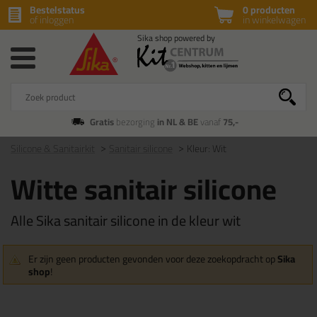
Bestelstatus
0 producten
of inloggen
in winkelwagen
Gratis
bezorging
in NL & BE
vanaf
75,-
Silicone & Sanitairkit
Sanitair silicone
Kleur: Wit
Witte sanitair silicone
Alle Sika sanitair silicone in de kleur wit
Er zijn geen producten gevonden voor deze zoekopdracht op
Sika
shop
!