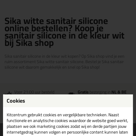
Sika witte sanitair silicone
online bestellen? Koop je
sanitair silicone in de kleur wit
bij Sika shop
Sika sanitair silicone in de kleur wit kopen? Op Sika shop vind je een
ruim assortiment Sika witte sanitair silicone. Bestel je Sika sanitair
silicone wit daarom gemakkelijk en snel op Sika shop!
Voor 21:00 uur besteld
Gratis
bezorging in
NL & BE
morgen in huis
vanaf
75,-
Cookies
Grootste assortiment
PostNL afhaalpunt: kies zelf
uit voorraad leverbaar
wanneer je afhaalt
Kitcentrum gebruikt cookies en vergelijkbare technieken. Naast
functionele en analytische cookies waardoor de website goed werkt,
plaatsen we ook marketing cookies zodat wij en derde partijen jouw
Informatie
Over ons
internetgedrag kunnen volgen en persoonlijke content kunnen laten