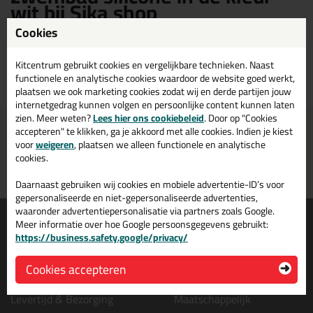
wit bij Sika shop
Cookies
Sika zwembad silicone in de kleur wit kopen? Op Sika shop vind je een
ruim assortiment Sika witte zwembad silicone. Bestel je Sika zwembad
Kitcentrum gebruikt cookies en vergelijkbare technieken. Naast
silicone wit daarom gemakkelijk en snel op Sika shop!
functionele en analytische cookies waardoor de website goed werkt,
plaatsen we ook marketing cookies zodat wij en derde partijen jouw
internetgedrag kunnen volgen en persoonlijke content kunnen laten
zien. Meer weten?
Lees hier ons cookiebeleid
. Door op "Cookies
Voor 21:00 uur besteld
Gratis
bezorging in
NL & BE
accepteren" te klikken, ga je akkoord met alle cookies. Indien je kiest
morgen in huis
vanaf
75,-
voor
weigeren
, plaatsen we alleen functionele en analytische
cookies.
Grootste assortiment
PostNL afhaalpunt: kies zelf
uit voorraad leverbaar
wanneer je afhaalt
Daarnaast gebruiken wij cookies en mobiele advertentie-ID’s voor
gepersonaliseerde en niet-gepersonaliseerde advertenties,
waaronder advertentiepersonalisatie via partners zoals Google.
Informatie
Over ons
Meer informatie over hoe Google persoonsgegevens gebruikt:
https://business.safety.google/privacy/
Tips en tricks
Wie wij zijn?
Keuzehulpen
Vacatures bij kitcentrum.nl
Cookies accepteren
Acties
Over Kitcentrum.nl
Levertijd & Bezorging
Maatschappelijk