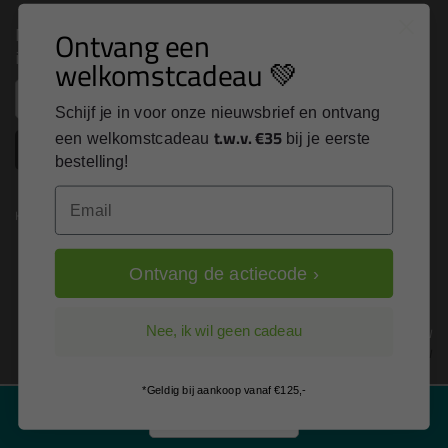
Nieuws, tips en exclusieve deals rechtstreeks in je
Ontvang een
inbox
welkomstcadeau 💚
Email
Schijf je in voor onze nieuwsbrief en ontvang
t.w.v. €35
een welkomstcadeau
bij je eerste
Inschrijven
bestelling!
Email
Kitcentrum is trots op:
Ontvang de actiecode ›
Alle prijzen zijn in EURO en excl. 21% BTW
Nee, ik wil geen cadeau
wijzig naar incl. BTW
*Geldig bij aankoop vanaf €125,-
Filter