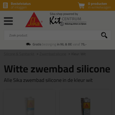
Bestelstatus
0 producten
of inloggen
in winkelwagen
Gratis
bezorging
in NL & BE
vanaf
75,-
Silicone & Sanitairkit
Zwembad silicone
Kleur: Wit
Witte zwembad silicone
Alle Sika zwembad silicone in de kleur wit