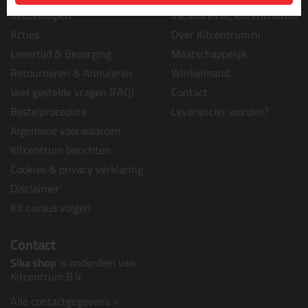
Keuzehulpen
Vacatures bij kitcentrum.nl
Acties
Over Kitcentrum.nl
Levertijd & Bezorging
Maatschappelijk
Retourneren & Annuleren
Winkelmand
Veel gestelde vragen (FAQ)
Contact
Bestelprocedure
Leverancier worden?
Algemene voorwaarden
Kitcentrum berichten
Cookies & privacy verklaring
Disclaimer
Kit cursus volgen
Contact
Sika shop
is onderdeel van
Kitcentrum B.V.
Alle contactgegevens >