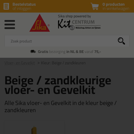
Bestelstatus
0 producten
of inloggen
in winkelwagen
Gratis
bezorging
in NL & BE
vanaf
75,-
Vloer- en Gevelkit
Kleur: Beige / zandkleuren
Beige / zandkleurige
vloer- en Gevelkit
Alle Sika vloer- en Gevelkit in de kleur beige /
zandkleuren