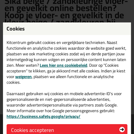
Sika beige / zandkleurige vloer-
en gevelkit online bestellen?
Koop je vloer- en gevelkit in de
kleur beige / zandkleuren bij
Sika shop
Cookies
Kitcentrum gebruikt cookies en vergelijkbare technieken. Naast
Sika vloer- en Gevelkit in de kleur beige / zandkleuren kopen? Op Sika
shop vind je een ruim assortiment Sika beige / zandkleurige vloer- en
functionele en analytische cookies waardoor de website goed werkt,
gevelkit. Bestel je Sika vloer- en gevelkit beige / zandkleuren daarom
plaatsen we ook marketing cookies zodat wij en derde partijen jouw
gemakkelijk en snel op Sika shop!
internetgedrag kunnen volgen en persoonlijke content kunnen laten
zien. Meer weten?
Lees hier ons cookiebeleid
. Door op "Cookies
accepteren" te klikken, ga je akkoord met alle cookies. Indien je kiest
voor
weigeren
, plaatsen we alleen functionele en analytische
cookies.
Voor 16:00 uur besteld
Gratis
bezorging in
NL & BE
morgen in huis
vanaf
75,-
Daarnaast gebruiken wij cookies en mobiele advertentie-ID’s voor
gepersonaliseerde en niet-gepersonaliseerde advertenties,
Grootste assortiment
PostNL afhaalpunt: kies zelf
waaronder advertentiepersonalisatie via partners zoals Google.
uit voorraad leverbaar
wanneer je afhaalt
Meer informatie over hoe Google persoonsgegevens gebruikt:
https://business.safety.google/privacy/
Informatie
Over ons
Cookies accepteren
Tips en tricks
Wie wij zijn?