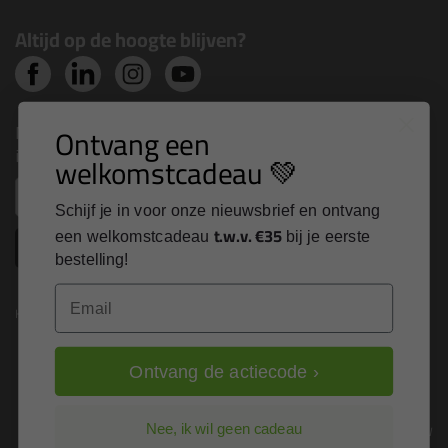
Altijd op de hoogte blijven?
Nieuws, tips en exclusieve deals rechtstreeks in je
Ontvang een
inbox
welkomstcadeau 💚
Email
Schijf je in voor onze nieuwsbrief en ontvang
t.w.v. €35
een welkomstcadeau
bij je eerste
Inschrijven
bestelling!
Email
Kitcentrum is trots op:
Ontvang de actiecode ›
Alle prijzen zijn in EURO en excl. 21% BTW
Nee, ik wil geen cadeau