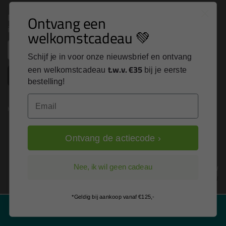
Nieuws, tips en exclusieve deals rechtstreeks in je
Ontvang een
inbox
welkomstcadeau 💚
Email
Schijf je in voor onze nieuwsbrief en ontvang
t.w.v. €35
een welkomstcadeau
bij je eerste
Inschrijven
bestelling!
Email
Kitcentrum is trots op:
Ontvang de actiecode ›
Alle prijzen zijn in EURO en excl. 21% BTW
Nee, ik wil geen cadeau
wijzig naar incl. BTW
*Geldig bij aankoop vanaf €125,-