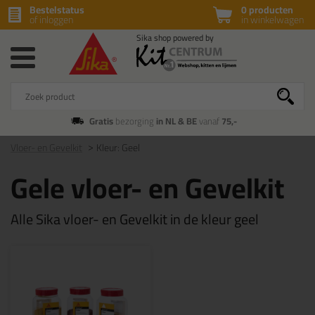
Bestelstatus
0 producten
of inloggen
in winkelwagen
Gratis
bezorging
in NL & BE
vanaf
75,-
Vloer- en Gevelkit
Kleur: Geel
Gele vloer- en Gevelkit
Alle Sika vloer- en Gevelkit in de kleur geel