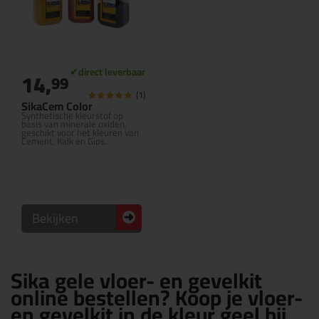
14,
99
(1)
SikaCem Color
Synthetische kleurstof op
basis van minerale oxiden,
geschikt voor het kleuren van
Cement, Kalk en Gips.
Bekijken
Sika gele vloer- en gevelkit
online bestellen? Koop je vloer-
en gevelkit in de kleur geel bij