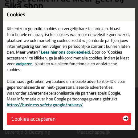
Sika shop
Cookies
Sika vloer- en Gevelkit in de kleur geel kopen? Op Sika shop vind je een
ruim assortiment Sika gele vloer- en gevelkit. Bestel je Sika vloer- en
Kitcentrum gebruikt cookies en vergelijkbare technieken. Naast
gevelkit geel daarom gemakkelijk en snel op Sika shop!
functionele en analytische cookies waardoor de website goed werkt,
plaatsen we ook marketing cookies zodat wij en derde partijen jouw
internetgedrag kunnen volgen en persoonlijke content kunnen laten
zien. Meer weten?
Lees hier ons cookiebeleid
. Door op "Cookies
Voor 21:00 uur besteld
Gratis
bezorging in
NL & BE
accepteren" te klikken, ga je akkoord met alle cookies. Indien je kiest
morgen in huis
vanaf
75,-
voor
weigeren
, plaatsen we alleen functionele en analytische
cookies.
Grootste assortiment
PostNL afhaalpunt: kies zelf
uit voorraad leverbaar
wanneer je afhaalt
Daarnaast gebruiken wij cookies en mobiele advertentie-ID’s voor
gepersonaliseerde en niet-gepersonaliseerde advertenties,
waaronder advertentiepersonalisatie via partners zoals Google.
Informatie
Over ons
Meer informatie over hoe Google persoonsgegevens gebruikt:
https://business.safety.google/privacy/
Tips en tricks
Wie wij zijn?
Keuzehulpen
Vacatures bij kitcentrum.nl
Cookies accepteren
Acties
Over Kitcentrum.nl
Levertijd & Bezorging
Maatschappelijk