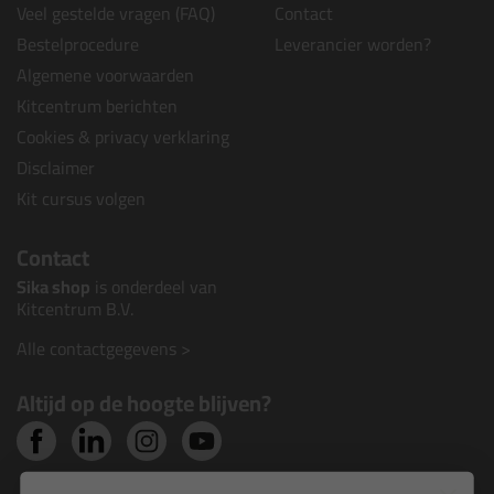
Veel gestelde vragen (FAQ)
Contact
Bestelprocedure
Leverancier worden?
Algemene voorwaarden
Kitcentrum berichten
Cookies & privacy verklaring
Disclaimer
Kit cursus volgen
Contact
Sika shop
is onderdeel van
Kitcentrum B.V.
Alle contactgegevens >
Altijd op de hoogte blijven?