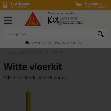
Bestelstatus
0 producten
of inloggen
in winkelwagen
Gratis
bezorging
in NL & BE
vanaf
75,-
Vloer- en Gevelkit
Vloerkit
Kleur: Wit
Witte vloerkit
Alle Sika vloerkit in de kleur wit