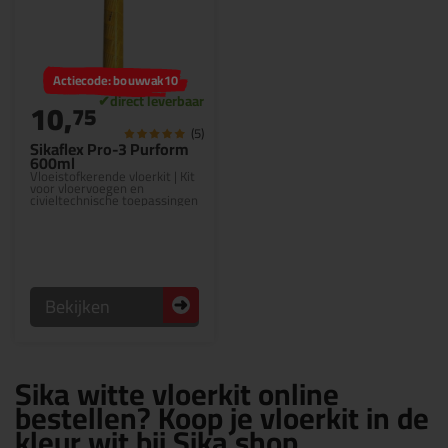
Actiecode: bouwvak10
10,
75
(5)
Sikaflex Pro-3 Purform
600ml
Vloeistofkerende vloerkit | Kit
voor vloervoegen en
civieltechnische toepassingen
Bekijken
Sika witte vloerkit online
bestellen? Koop je vloerkit in de
kleur wit bij Sika shop