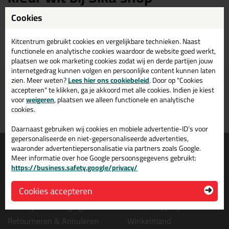
Cookies
Sika vloerkit in de kleur wit kopen? Op Sika shop vind je een ruim
assortiment Sika witte vloerkit. Bestel je Sika vloerkit wit daarom
gemakkelijk en snel op Sika shop!
Kitcentrum gebruikt cookies en vergelijkbare technieken. Naast
functionele en analytische cookies waardoor de website goed werkt,
plaatsen we ook marketing cookies zodat wij en derde partijen jouw
internetgedrag kunnen volgen en persoonlijke content kunnen laten
zien. Meer weten?
Voor 21:00 uur besteld
Lees hier ons cookiebeleid
Gratis
bezorging in
. Door op "Cookies
NL & BE
morgen in huis
vanaf
75,-
accepteren" te klikken, ga je akkoord met alle cookies. Indien je kiest
voor
weigeren
, plaatsen we alleen functionele en analytische
Grootste assortiment
PostNL afhaalpunt: kies zelf
cookies.
uit voorraad leverbaar
wanneer je afhaalt
Daarnaast gebruiken wij cookies en mobiele advertentie-ID’s voor
gepersonaliseerde en niet-gepersonaliseerde advertenties,
Informatie
Over ons
waaronder advertentiepersonalisatie via partners zoals Google.
Meer informatie over hoe Google persoonsgegevens gebruikt:
Tips en tricks
Wie wij zijn?
https://business.safety.google/privacy/
Keuzehulpen
Vacatures bij kitcentrum.nl
Cookies accepteren
Acties
Over Kitcentrum.nl
Levertijd & Bezorging
Maatschappelijk
Retourneren & Annuleren
Winkelmand