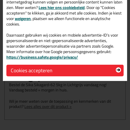
internetgedrag kunnen volgen en persoonlijke content kunnen laten
zien. Meer weten?
Lees hier ons cookiebeleid
. Door op "Cookies
Waarom dit product?
accepteren" te klikken, ga je akkoord met alle cookies. Indien je kiest
voor
weigeren
, plaatsen we alleen functionele en analytische
Highbuild
cookies.
Ondoordringbaar voor vloeistoffen
Eenvoudig te mengen en aan te brengen
Daarnaast gebruiken wij cookies en mobiele advertentie-ID’s voor
gepersonaliseerde en niet-gepersonaliseerde advertenties,
waaronder advertentiepersonalisatie via partners zoals Google.
Meer informatie over hoe Google persoonsgegevens gebruikt:
Omschrijving
Specificaties
Reviews (0)
https://business.safety.google/privacy/
Sika Sikagard-62 5kg in
Cookies accepteren
Lichtgrijs
Bestel de Sika Sikagard-62 5kg in Lichtgrijs vandaag nog!
Vandaag besteld = morgen in huis.
Wil je meer weten over de toepassing en kenmerken van dit
product?
Lees alles over dit product >