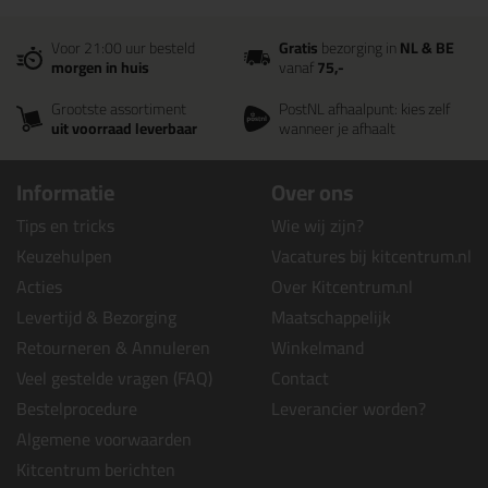
Voor 21:00 uur besteld
Gratis
bezorging in
NL & BE
morgen in huis
vanaf
75,-
Grootste assortiment
PostNL afhaalpunt: kies zelf
uit voorraad leverbaar
wanneer je afhaalt
Informatie
Over ons
Tips en tricks
Wie wij zijn?
Keuzehulpen
Vacatures bij kitcentrum.nl
Acties
Over Kitcentrum.nl
Levertijd & Bezorging
Maatschappelijk
Retourneren & Annuleren
Winkelmand
Veel gestelde vragen (FAQ)
Contact
Bestelprocedure
Leverancier worden?
Algemene voorwaarden
Kitcentrum berichten