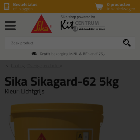
Bestelstatus
0 producten
of inloggen
in winkelwagen
Gratis
bezorging
in NL & BE
vanaf
75,-
Coating
(Overige producten)
Sika Sikagard-62 5kg
Kleur:
Lichtgrijs