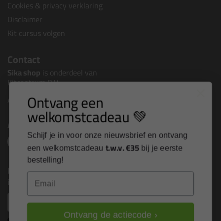
Cookies & privacy verklaring
Disclaimer
Kit cursus volgen
Contact
Sika shop
is onderdeel van
Kitcentrum B.V.
Ontvang een
Alle contactgegevens >
welkomstcadeau 💚
Altijd op de hoogte blijven?
Schijf je in voor onze nieuwsbrief en ontvang
t.w.v. €35
een welkomstcadeau
bij je eerste
bestelling!
Nieuws, tips en exclusieve deals rechtstreeks in je
Email
inbox
Email
Ontvang de actiecode ›