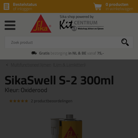
Bestelstatus
0 producten
of inloggen
in winkelwagen
Gratis
bezorging
in NL & BE
vanaf
75,-
Multifunctioneel lijmen
(Lijm & Lijmkitten)
SikaSwell S-2 300ml
Kleur:
Oxiderood
2 productbeoordelingen