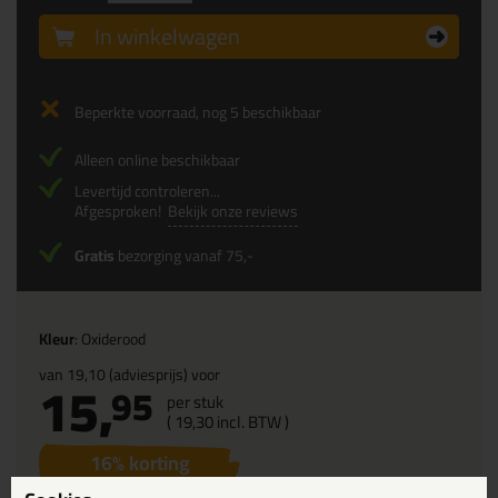
In winkelwagen
Beperkte voorraad, nog 5 beschikbaar
Alleen online beschikbaar
Levertijd controleren...
Afgesproken!
Bekijk onze reviews
Gratis
bezorging vanaf 75,-
Kleur
: Oxiderood
van
19,10
(adviesprijs) voor
15,
95
per stuk
(
19,
30
incl. BTW )
16
% korting