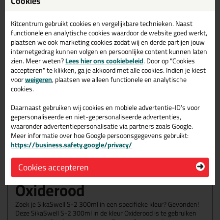
Cookies
Volumeprijzen
12x
14,95
p/st
22%
korting
Kitcentrum gebruikt cookies en vergelijkbare technieken. Naast
functionele en analytische cookies waardoor de website goed werkt,
Waarom dit product?
plaatsen we ook marketing cookies zodat wij en derde partijen jouw
internetgedrag kunnen volgen en persoonlijke content kunnen laten
zien. Meer weten?
Lees hier ons cookiebeleid
. Door op "Cookies
Waarom dit product?
accepteren" te klikken, ga je akkoord met alle cookies. Indien je kiest
voor
weigeren
, plaatsen we alleen functionele en analytische
Met
5 sterren
beoordeeld
cookies.
Zeer economisch
Eenvoudig
aan te brengen
Daarnaast gebruiken wij cookies en mobiele advertentie-ID’s voor
gepersonaliseerde en niet-gepersonaliseerde advertenties,
Permanent waterbestendig
waaronder advertentiepersonalisatie via partners zoals Google.
Meer informatie over hoe Google persoonsgegevens gebruikt:
https://business.safety.google/privacy/
Omschrijving
Specificaties
Reviews (2)
Cookies accepteren
SikaSwell S-2 300ml in
Oxiderood
Zoek je SikaSwell S-2 300ml in een specifieke kleur? Gevonden!
Deze SikaSwell S-2 300ml in de kleur Oxiderood is te gebruiken