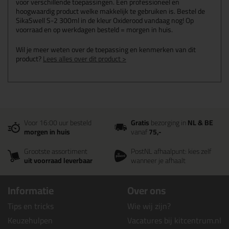
voor verschillende toepassingen. Een professioneel en
hoogwaardig product welke makkelijk te gebruiken is. Bestel de
SikaSwell S-2 300ml in de kleur Oxiderood vandaag nog! Op
voorraad en op werkdagen besteld = morgen in huis.
Wil je meer weten over de toepassing en kenmerken van dit
product?
Lees alles over dit product >
Voor 16:00 uur besteld
Gratis
bezorging in
NL & BE
morgen in huis
vanaf
75,-
Grootste assortiment
PostNL afhaalpunt: kies zelf
uit voorraad leverbaar
wanneer je afhaalt
Informatie
Over ons
Tips en tricks
Wie wij zijn?
Keuzehulpen
Vacatures bij kitcentrum.nl