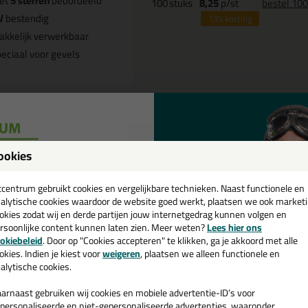
et
5 sterren
beoordeeld
100
stuks
8,25
p/st
bestel 10
V
bestendig
13%
korting
kkelijk verwerkbaar
eciaal voor gevels
Omschrijving
Video
S
ookies
een
ika Hyflex 250- facade 600ml in 
cadeau 💚
tcentrum gebruikt cookies en vergelijkbare technieken. Naast functionele en
alytische cookies waardoor de website goed werkt, plaatsen we ook market
 je kit in een specifieke kleur? Gevonden! Deze gevelkit Sika Hyflex 25
okies zodat wij en derde partijen jouw internetgedrag kunnen volgen en
r verschillende toepassingen. Een duurzame en veelzijdige kit welke mak
rsoonlijke content kunnen laten zien. Meer weten?
Lees hier ons
e nieuwsbrief en ontvang een
ur zoekt met gegarandeerd een topresultaat. Bestel de Sika Hyflex 250
okiebeleid
. Door op "Cookies accepteren" te klikken, ga je akkoord met alle
rraad en op werkdagen besteld = morgen in huis.
v. €35,-
bij je eerste bestelling!
okies. Indien je kiest voor
weigeren
, plaatsen we alleen functionele en
alytische cookies.
 je meer weten over de toepassing en kenmerken van dit product?
Lees 
arnaast gebruiken wij cookies en mobiele advertentie-ID’s voor
personaliseerde en niet-gepersonaliseerde advertenties, waaronder