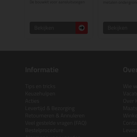
De bouwkit voor aansluitvoegen
metalen ondergron
Bekijken
Bekijken
Informatie
Over
Tips en tricks
Wie wi
Keuzehulpen
Vacatu
Acties
Over 
Levertijd & Bezorging
Maats
Retourneren & Annuleren
Wink
Veel gestelde vragen (FAQ)
Conta
Bestelprocedure
Lever