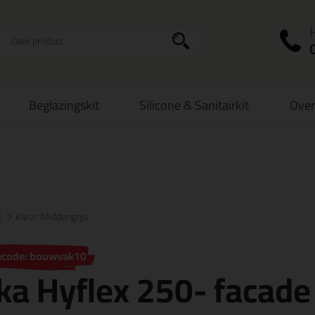
I
a
Beglazingskit
Silicone & Sanitairkit
Over
zorging
in NL & BE
vanaf
75,-
Grootste assortiment
uit voorraad le
l
Kleur: Middengrijs
ecode: bouwvak10
ka Hyflex 250- facad