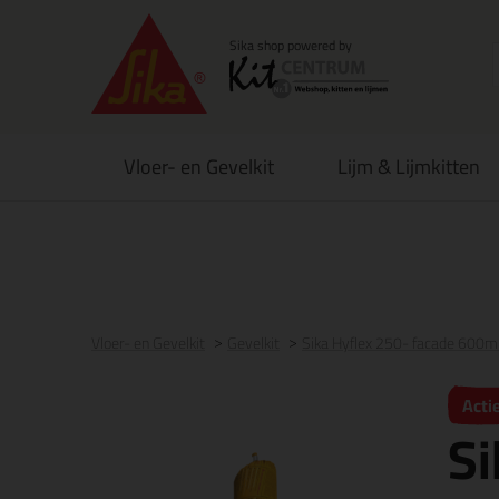
Vloer- en Gevelkit
Lijm & Lijmkitten
Voor 21:00 uur besteld
morgen in huis
Gratis
be
Vloer- en Gevelkit
Gevelkit
Sika Hyflex 250- facade 600m
Acti
Si