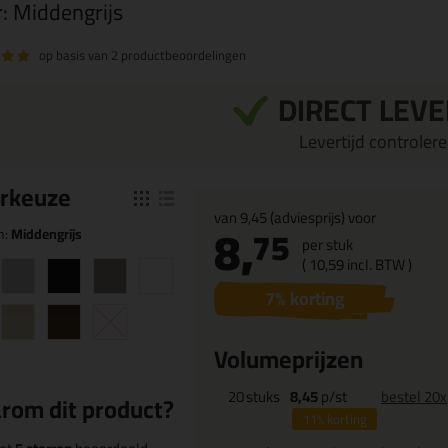
r:
Middengrijs
op basis van
2 productbeoordelingen
DIRECT LEV
Levertijd controleren
r
keuze
van
9,45
(adviesprijs) voor
8,
75
n:
Middengrijs
per stuk
(
10,
59
incl. BTW )
7
% korting
Volumeprijzen
20
stuks
8,45
p/st
bestel 20x
rom dit product?
11%
korting