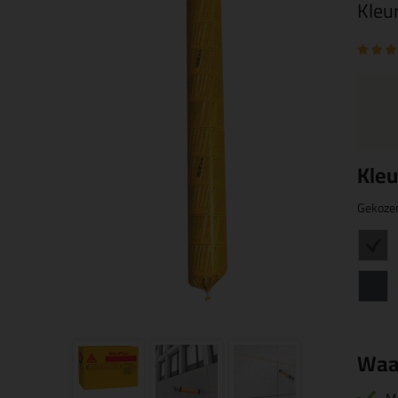
Kleu
Kleu
Gekoze
Waa