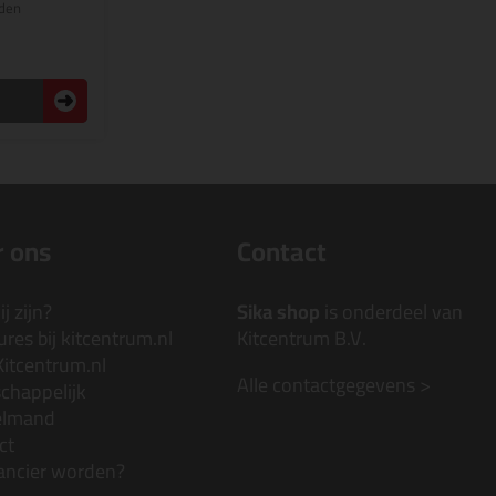
den
 ons
Contact
j zijn?
Sika shop
is onderdeel van
res bij kitcentrum.nl
Kitcentrum B.V.
Kitcentrum.nl
Alle contactgegevens >
chappelijk
elmand
ct
ancier worden?