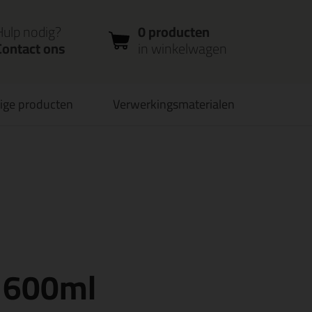
nloggen
Bestelstatus
0 producten
ccount
controleren
in winkelwagen
Hulp nodig?
0 producten
Contact ons
in winkelwagen
ige producten
Verwerkingsmaterialen
verbaar
PostNL afhaalpunt: kies zelf wanneer je afhaalt
e 600ml