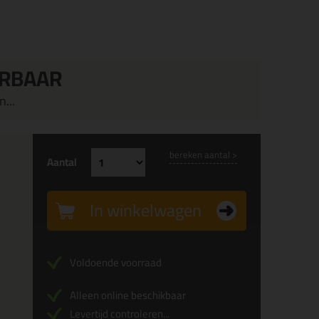
ERBAAR
...
bereken aantal >
Aantal
In winkelwagen
Voldoende voorraad
Alleen online beschikbaar
Levertijd controleren...