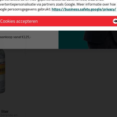
vertentiepersonalisatie via partners zoals Google. Meer informatie over hoe
ogle persoonsgegevens gebruikt:
https://business.safety.google/privacy/
 de actiecode ›
n
Cookies accepteren
 wil geen cadeau
j aankoop vanaf €125,-
 liter
rberende en