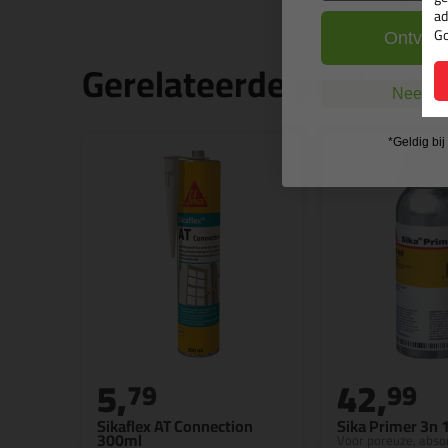
ad
Go
Ontvang
Gerelateerde producte
Nee, ik
*Geldig bi
5,
42,
79
99
Sikaflex AT Connection
Sika Primer 3n 1
300ml
Voor poreuze, abso