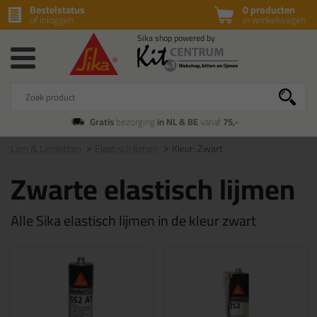
Bestelstatus
0 producten
of inloggen
in winkelwagen
Gratis
bezorging
in NL & BE
vanaf
75,-
Lijm & Lijmkitten
Elastisch lijmen
Kleur: Zwart
Zwarte elastisch lijmen
Alle Sika elastisch lijmen in de kleur zwart