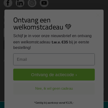
Nieuws, tips en exclusieve deals rechtstreeks in je
Ontvang een
inbox
welkomstcadeau 💚
Email
Schijf je in voor onze nieuwsbrief en ontvang
t.w.v. €35
een welkomstcadeau
bij je eerste
Inschrijven
bestelling!
Email
Kitcentrum is trots op:
Ontvang de actiecode ›
Alle prijzen zijn in EURO en excl. 21% BTW
Nee, ik wil geen cadeau
wijzig naar incl. BTW
*Geldig bij aankoop vanaf €125,-