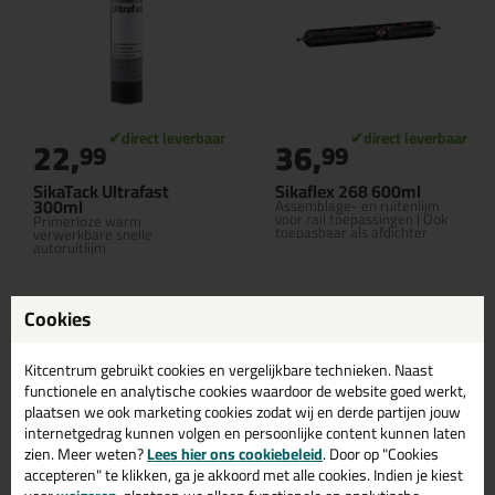
22,
36,
99
99
SikaTack Ultrafast
Sikaflex 268 600ml
300ml
Assemblage- en ruitenlijm
voor rail toepassingen | Ook
Primerloze warm
toepasbaar als afdichter
verwerkbare snelle
autoruitlijm
Cookies
Bekijken
Bekijken
Kitcentrum gebruikt cookies en vergelijkbare technieken. Naast
functionele en analytische cookies waardoor de website goed werkt,
plaatsen we ook marketing cookies zodat wij en derde partijen jouw
internetgedrag kunnen volgen en persoonlijke content kunnen laten
zien. Meer weten?
Lees hier ons cookiebeleid
. Door op "Cookies
accepteren" te klikken, ga je akkoord met alle cookies. Indien je kiest