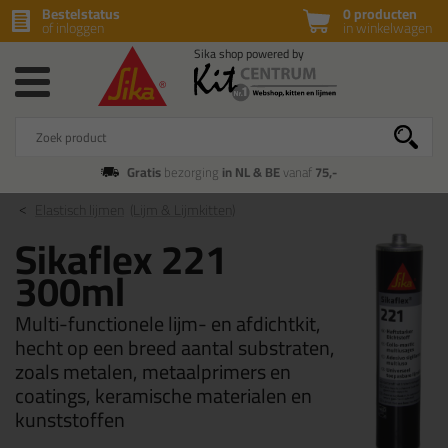
Bestelstatus
0 producten
of inloggen
in winkelwagen
Gratis
bezorging
in NL & BE
vanaf
75,-
Elastisch lijmen
(Lijm & Lijmkitten)
Sikaflex 221
300ml
Multi-functionele lijm- en afdichtkit,
hecht op een breed aantal substraten,
zoals metalen, metaalprimers en
coatings, keramische materialen en
kunststoffen