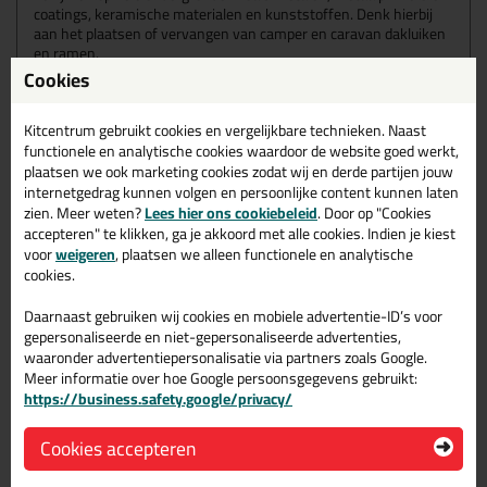
coatings, keramische materialen en kunststoffen. Denk hierbij
aan het plaatsen of vervangen van camper en caravan dakluiken
en ramen.
Cookies
Kenmerken Sikaflex 221
Kitcentrum gebruikt cookies en vergelijkbare technieken. Naast
Deze multifunctionele lijmkit is onder andere overschilderbaar en
erg goed te schuren. Maar dit zijn niet de enige kenmerken. Het is
functionele en analytische cookies waardoor de website goed werkt,
namelijk ook:
plaatsen we ook marketing cookies zodat wij en derde partijen jouw
1-Component polyurethaan
internetgedrag kunnen volgen en persoonlijke content kunnen laten
Elastisch
zien. Meer weten?
Lees hier ons cookiebeleid
. Door op "Cookies
Bestand tegen veroudering en weersinvloeden
accepteren" te klikken, ga je akkoord met alle cookies. Indien je kiest
Door NSF goedgekeurd voor incidenteel contact met
voor
weigeren
, plaatsen we alleen functionele en analytische
voedingsmiddelen en beperkt gebruik in de buurt van
cookies.
drinkwater
Niet-corrosief
Daarnaast gebruiken wij cookies en mobiele advertentie-ID’s voor
Reukarm
gepersonaliseerde en niet-gepersonaliseerde advertenties,
Hecht goed op een groot aantal verschillende soorten
waaronder advertentiepersonalisatie via partners zoals Google.
ondergronden
Meer informatie over hoe Google persoonsgegevens gebruikt:
Eigenschappen Sikaflex 221 300ml
https://business.safety.google/privacy/
Verpakkingstype
Cookies accepteren
Koker
Kenmerk