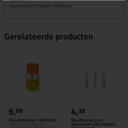
Carrosserie kit, Elastisch, Verlijmend
Gerelateerde producten
9,
4,
99
39
Sika Aktivator 100 30ml
Spuitmond voor
aluminium Sika kokers
Hechtverbeteraar voor
verscheidene ondergronden