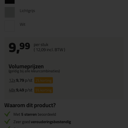
Lichtgrijs
Wit
9,
99
per stuk
(
12,
09
incl. BTW )
Volumeprijzen
(geldig bij alle kleurcombinaties)
12x
9,79
p/st
2%
korting
48x
9,49
p/st
5%
korting
Waarom dit product?
Met
5 sterren
beoordeeld
Zeer goed
verouderingsbestendig