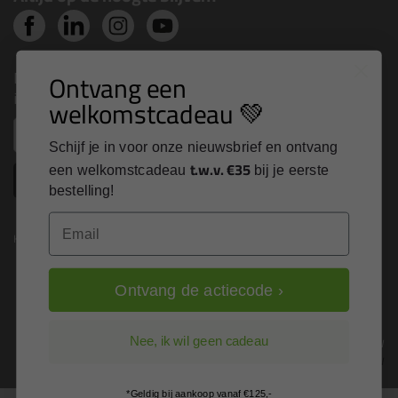
Nieuws, tips en exclusieve deals rechtstreeks in je
Ontvang een
inbox
welkomstcadeau 💚
Email
Schijf je in voor onze nieuwsbrief en ontvang
t.w.v. €35
een welkomstcadeau
bij je eerste
Inschrijven
bestelling!
Email
Kitcentrum is trots op:
Ontvang de actiecode ›
Alle prijzen zijn in EURO en excl. 21% BTW
Nee, ik wil geen cadeau
wijzig naar incl. BTW
*Geldig bij aankoop vanaf €125,-