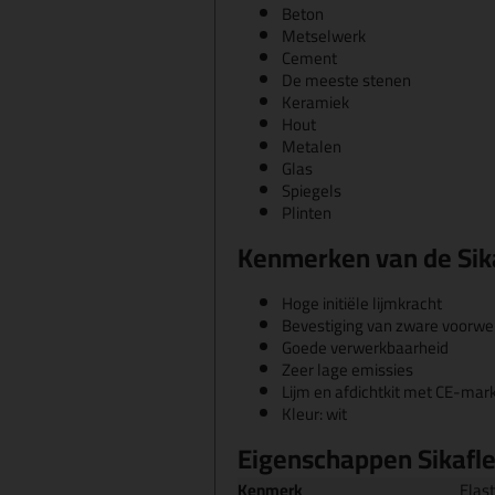
Beton
Metselwerk
Cement
De meeste stenen
Keramiek
Hout
Metalen
Glas
Spiegels
Plinten
Kenmerken van de Sik
Hoge initiële lijmkracht
Bevestiging van zware voorwerp
Goede verwerkbaarheid
Zeer lage emissies
Lijm en afdichtkit met CE-mar
Kleur: wit
Eigenschappen Sikafl
Kenmerk
Elast