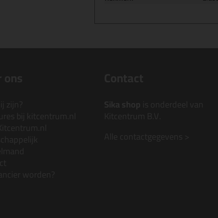
 ons
Contact
j zijn?
Sika shop
is onderdeel van
res bij kitcentrum.nl
Kitcentrum B.V.
Kitcentrum.nl
Alle contactgegevens >
chappelijk
elmand
ct
ancier worden?