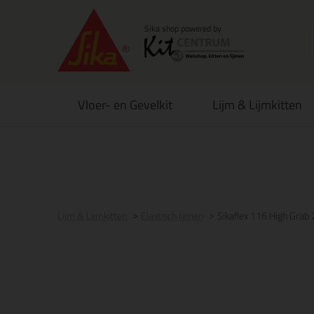
Vloer- en Gevelkit
Lijm & Lijmkitten
Voor 21:00 uur besteld
morgen in huis
Gratis
be
Lijm & Lijmkitten
Elastisch lijmen
Sikaflex 116 High Grab