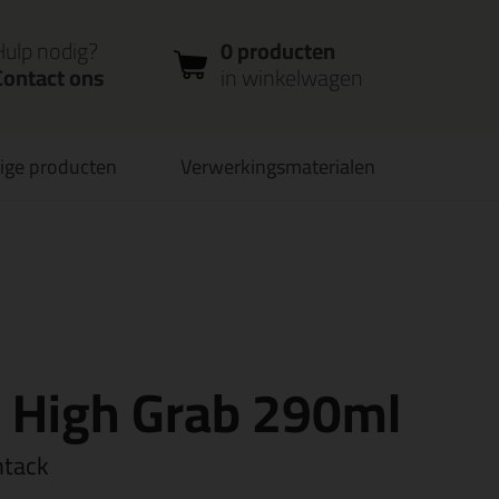
nloggen
Bestelstatus
0 producten
ccount
controleren
in winkelwagen
Hulp nodig?
0 producten
Contact ons
in winkelwagen
ige producten
Verwerkingsmaterialen
verbaar
PostNL afhaalpunt: kies zelf wanneer je afhaalt
6 High Grab 290ml
htack