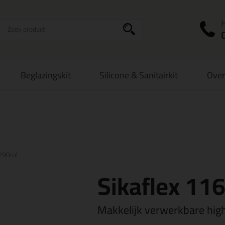
I
a
Beglazingskit
Silicone & Sanitairkit
Over
zorging
in NL & BE
vanaf
75,-
Grootste assortiment
uit voorraad le
 290ml
Sikaflex 11
Makkelijk verwerkbare hig