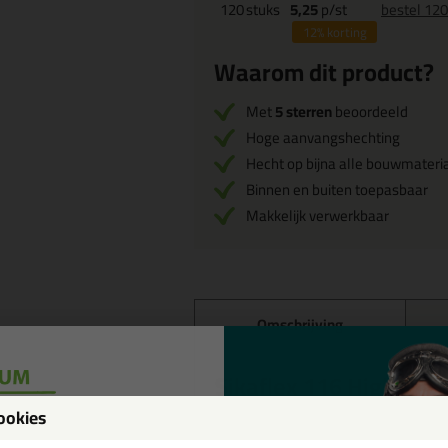
120
stuks
5,25
p/st
bestel 12
12%
korting
Waarom dit product?
Met
5 sterren
beoordeeld
Hoge aanvangshechting
Hecht op bijna alle bouwmateri
Binnen en buiten toepasbaar
Makkelijk verwerkbaar
Omschrijving
Sikaflex 116 High Grab
ondersteuning!
ookies
De Sikaflex 116 High Grab is een al