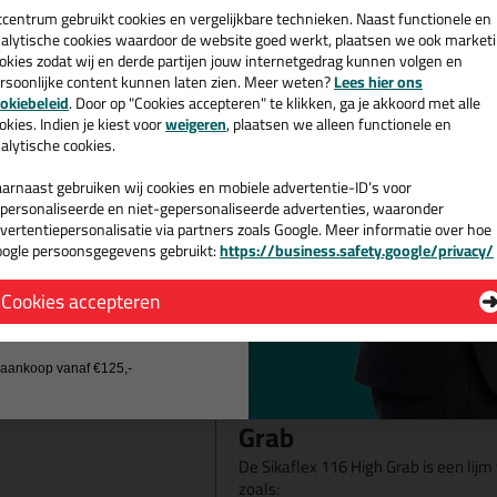
een
de meeste bouwmaterialen gelijmd k
cadeau 💚
tcentrum gebruikt cookies en vergelijkbare technieken. Naast functionele en
hightack met een extreem hoge eindk
alytische cookies waardoor de website goed werkt, plaatsen we ook market
okies zodat wij en derde partijen jouw internetgedrag kunnen volgen en
alleen horizontaal verlijmen, maar o
rsoonlijke content kunnen laten zien. Meer weten?
Lees hier ons
e nieuwsbrief en ontvang een
okiebeleid
. Door op "Cookies accepteren" te klikken, ga je akkoord met alle
Wanneer gebruik je de
v. €35,-
bij je eerste bestelling!
okies. Indien je kiest voor
weigeren
, plaatsen we alleen functionele en
Deze high tack van Sika wordt gebrui
alytische cookies.
Dankzij de hoge aanvangshechting is
arnaast gebruiken wij cookies en mobiele advertentie-ID’s voor
voor de verlijming van heel veel bou
personaliseerde en niet-gepersonaliseerde advertenties, waaronder
is, kun je het ook gebruiken voor de 
vertentiepersonalisatie via partners zoals Google. Meer informatie over hoe
deurkozijnen, spiegels en houten dele
ogle persoonsgegevens gebruikt:
https://business.safety.google/privacy/
 de actiecode ›
Tip! 💡
Cookies accepteren
Deze high tack kit wordt geleverd met 
 wil geen cadeau
koudere periodes, op dat je de tuit ver
stug is.
j aankoop vanaf €125,-
Geschikte ondergronde
Grab
De Sikaflex 116 High Grab is een lij
zoals: