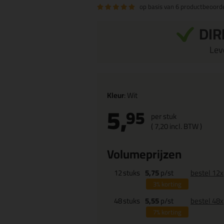
op basis van
6 productbeoord
DIR
Leve
Kleur
: Wit
5,
95
per stuk
(
7,
20
incl. BTW )
Volumeprijzen
12
stuks
5,75
p/st
bestel 12x
3%
korting
48
stuks
5,55
p/st
bestel 48x
7%
korting