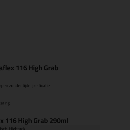
aflex 116 High Grab
en zonder tijdelijke fixatie
kering
ex 116 High Grab 290ml
isch, Hightack