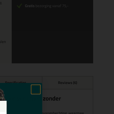
0x
Gratis
bezorging vanaf 75,-
alen
Specificaties
Reviews (6)
, voor verlijmen zonder
lround lijm met een hoge aanvangshechting, waarmee