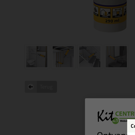
Terug
C