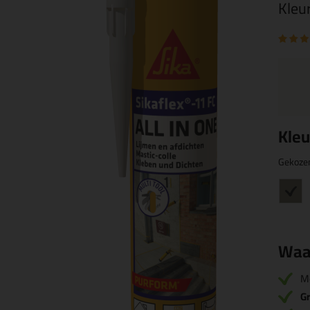
Kleu
Kleu
Gekoze
Waa
M
Gr