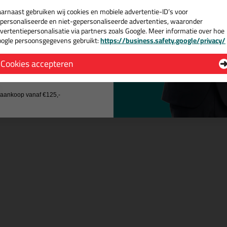
! Op voorraad en op werkdagen besteld = morgen in huis.
arnaast gebruiken wij cookies en mobiele advertentie-ID’s voor
personaliseerde en niet-gepersonaliseerde advertenties, waaronder
 je meer weten over de toepassing en kenmerken van dit product?
Lees 
vertentiepersonalisatie via partners zoals Google. Meer informatie over hoe
ogle persoonsgegevens gebruikt:
https://business.safety.google/privacy/
 de actiecode ›
Cookies accepteren
 wil geen cadeau
n
j aankoop vanaf €125,-