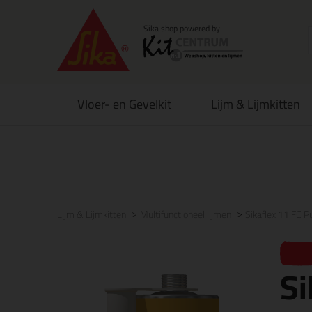
Vloer- en Gevelkit
Lijm & Lijmkitten
Voor 21:00 uur besteld
morgen in huis
Gratis
be
Lijm & Lijmkitten
Multifunctioneel lijmen
Sikaflex 11 FC 
Si