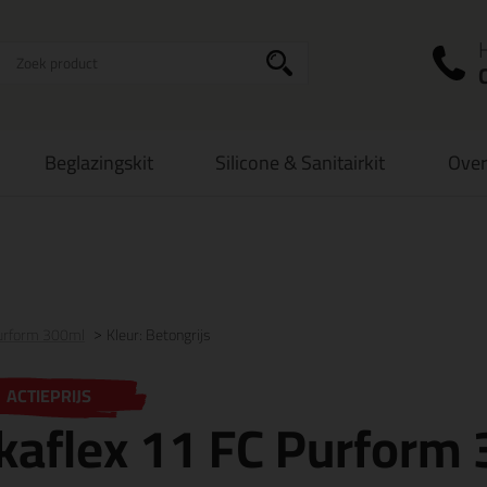
I
a
Beglazingskit
Silicone & Sanitairkit
Over
zorging
in NL & BE
vanaf
75,-
Grootste assortiment
uit voorraad le
Purform 300ml
Kleur: Betongrijs
ACTIEPRIJS
kaflex 11 FC Purform