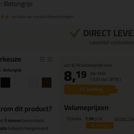
r:
Betongrijs
op basis van
4 productbeoordelingen
DIRECT LEV
Levertijd controleren
r
keuze
van
8,79
(adviesprijs) voor
8,
19
n:
Betongrijs
per stuk
(
9,
91
incl. BTW )
7
% korting
Volumeprijzen
rom dit product?
12
stuks
7,99
p/st
bestel 12
et
5 sterren
beoordeeld
9%
korting
atis
tuitje(s) meegeleverd