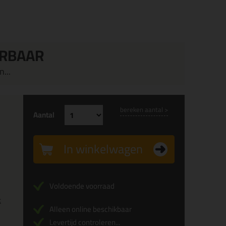
ERBAAR
...
bereken aantal >
Aantal
In winkelwagen
Voldoende voorraad
x
Alleen online beschikbaar
Levertijd controleren...