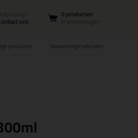
nloggen
Bestelstatus
0 producten
ccount
controleren
in winkelwagen
Hulp nodig?
0 producten
Contact ons
in winkelwagen
ige producten
Verwerkingsmaterialen
verbaar
PostNL afhaalpunt: kies zelf wanneer je afhaalt
 300ml