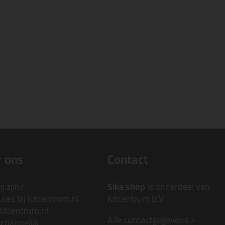
 ons
Contact
j zijn?
Sika shop
is onderdeel van
res bij kitcentrum.nl
Kitcentrum B.V.
Kitcentrum.nl
Alle contactgegevens >
chappelijk