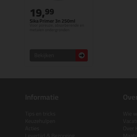
19,
99
Sika Primer 3n 250ml
Voor poreuze, absorberende en
metalen ondergronden
Bekijken
Informatie
Over
Tips en tricks
Wie wi
Keuzehulpen
Vacatu
Acties
Over 
Levertijd & Bezorging
Maats