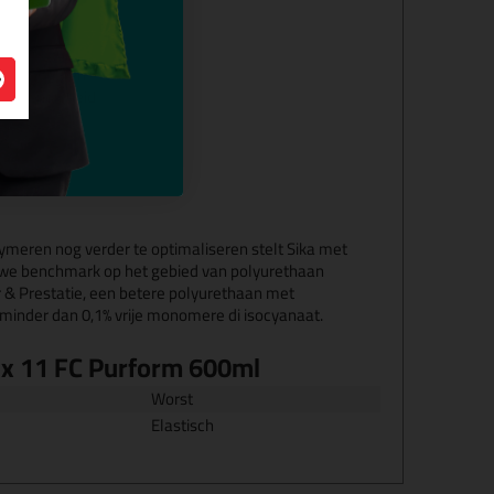
5 %
kt niet uit
uwmaterialen
bestendigheid
ymeren nog verder te optimaliseren stelt Sika met
we benchmark op het gebied van polyurethaan
 & Prestatie, een betere polyurethaan met
minder
dan 0,1% vrije monomere di isocyanaat.
ex 11 FC Purform 600ml
Worst
Elastisch