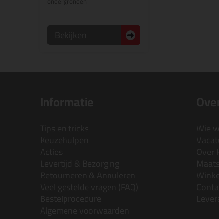
ondergronden
Bekijken
Informatie
Over
Tips en tricks
Wie wi
Keuzehulpen
Vacatu
Acties
Over 
Levertijd & Bezorging
Maats
Retourneren & Annuleren
Wink
Veel gestelde vragen (FAQ)
Conta
Bestelprocedure
Lever
Algemene voorwaarden