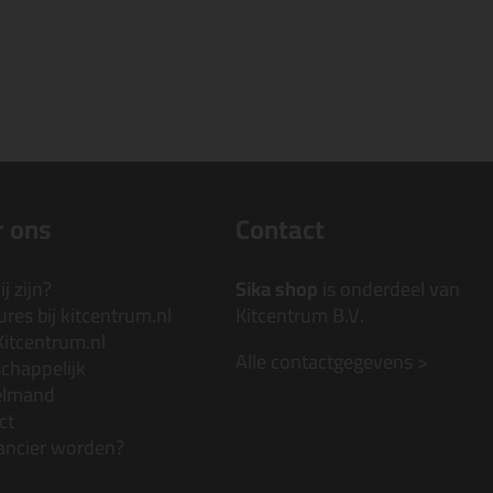
 ons
Contact
j zijn?
Sika shop
is onderdeel van
res bij kitcentrum.nl
Kitcentrum B.V.
Kitcentrum.nl
Alle contactgegevens >
chappelijk
elmand
ct
ancier worden?