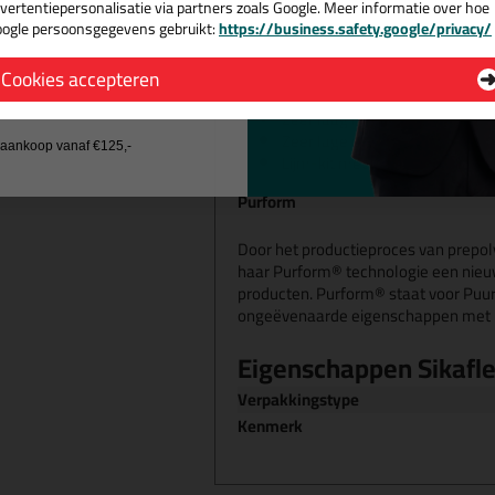
Kenmerken
vertentiepersonalisatie via partners zoals Google. Meer informatie over hoe
ogle persoonsgegevens gebruikt:
https://business.safety.google/privacy/
Bewegingsvermogen van ± 2
 de actiecode ›
Eenvoudig aan te brengen en za
Hecht goed op de meeste bo
Cookies accepteren
Goede mechanische en weers
 wil geen cadeau
Zeer laag monomeergehalte
Zeer lage uitstoot
j aankoop vanaf €125,-
Lijm-kit met CE-markering
Purform
Door het productieproces van prepol
haar Purform® technologie een nieu
producten. Purform® staat voor Puur
ongeëvenaarde eigenschappen met
Eigenschappen Sikafl
Verpakkingstype
Kenmerk