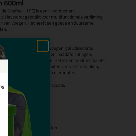
m 600ml
 de Sikaflex 11 FC) is een 1-component
it. Het wordt gebruikt voor multifunctionele verlijming
ten van voegen. Het heeft een goede en duurzame
len.
C Purform?
 horizontale en verticale voegen, geluidsisolatie
erk, tussen scheidingswanden, naadafdichtingen,
cties en ventilatiesystemen. Het is een mulifunctionele
lijmverbindingen binnen en buiten van vensterbanken,
borden, afdekplaten en prefab elementen.
en materialen te verlijmen zoals:
ing
rizontale voegen af te dichten.