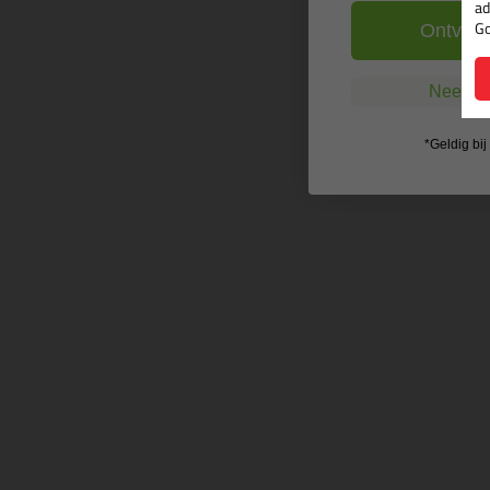
ad
Go
Ontvang
Nee, ik
*Geldig bi