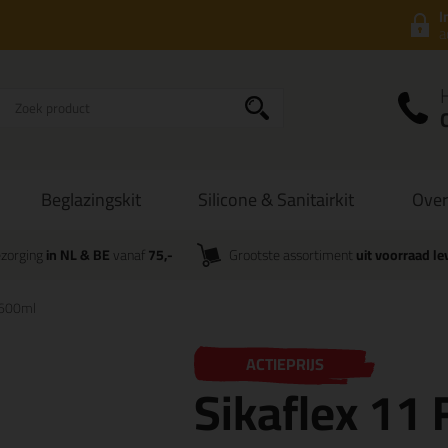
I
a
Beglazingskit
Silicone & Sanitairkit
Over
zorging
in NL & BE
vanaf
75,-
Grootste assortiment
uit voorraad le
 600ml
ACTIEPRIJS
Sikaflex 11