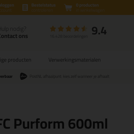
nloggen
Bestelstatus
0 producten
ccount
controleren
in winkelwagen
9.4
Hulp nodig?
Contact ons
16.428 beoordelingen
ige producten
Verwerkingsmaterialen
verbaar
PostNL afhaalpunt: kies zelf wanneer je afhaalt
 FC Purform 600ml