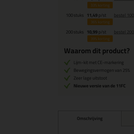
33%
korting
100
stuks
11,49
p/st
bestel 10
36%
korting
200
stuks
10,99
p/st
bestel 20
39%
korting
Waarom dit product?
Lijm-kit met CE-markering
Bewegingsvermogen van 25%
Zeer lage uitstoot
Nieuwe versie van de 11FC
Omschrijving