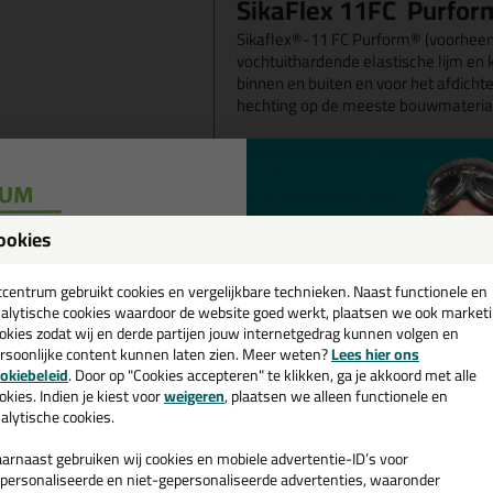
SikaFlex 11FC Purfor
Sikaflex®-11 FC Purform® (voorheen
vochtuithardende elastische lijm en k
binnen en buiten en voor het afdich
hechting op de meeste bouwmateria
Wanneer gebruik je de SikaFlex 11F
De 11FC is ontworpen als voegkit voor
tussen leidingen en beton of plaatw
afdichting in metaal- en houtconstru
ookies
lijm omdat die ook geschikt is voor 
een
dorpels, traptreden, plinten, schop
cadeau 💚
tcentrum gebruikt cookies en vergelijkbare technieken. Naast functionele en
Een lijm om constructiecomponenten 
alytische cookies waardoor de website goed werkt, plaatsen we ook market
Beton
okies zodat wij en derde partijen jouw internetgedrag kunnen volgen en
Metselwerk
rsoonlijke content kunnen laten zien. Meer weten?
Lees hier ons
e nieuwsbrief en ontvang een
Kunststeen composiet
okiebeleid
. Door op "Cookies accepteren" te klikken, ga je akkoord met alle
v. €35,-
bij je eerste bestelling!
Keramiek
okies. Indien je kiest voor
weigeren
, plaatsen we alleen functionele en
alytische cookies.
Hout
Metaal
arnaast gebruiken wij cookies en mobiele advertentie-ID’s voor
Glas Een kit om verticale en ho
personaliseerde en niet-gepersonaliseerde advertenties, waaronder