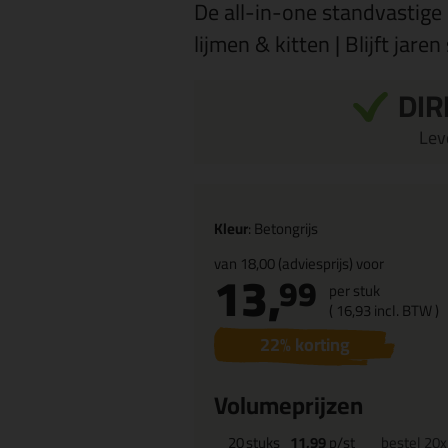
De all-in-one standvastige 
lijmen & kitten | Blijft jaren
DIR
Leve
Kleur
: Betongrijs
van
18,00
(adviesprijs) voor
13,
99
per stuk
(
16,
93
incl. BTW )
22
% korting
Volumeprijzen
20
stuks
11,99
p/st
bestel 20x