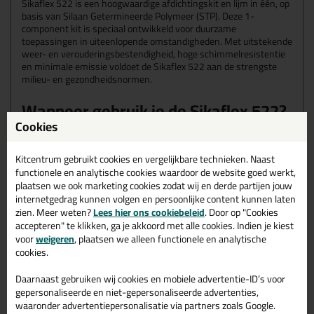
Sikaflex 522 is een hoogwaardige afdichtingskit en lijm in één, op
basis van Silaan Getermineerde Polymeer (STP). Deze 1-
component kit is speciaal ontwikkeld voor duurzame
toepassingen in uiteenlopende omstandigheden. Met uitstekende
weer- en verouderingsbestendigheid, hoge schimmelresistentie
en minimale emissie voldoet de Sikaflex 522 aan de strengste
milieu- en gezondheidsnormen.
Wanneer gebruik je de Sikaflex 522?
Cookies
Sikaflex 522 is ideaal voor elastische afdichtings- en
verlijmingstoepassingen, zowel binnen als buiten. Je gebruikt het
bij projecten waar hoge eisen worden gesteld aan duurzaamheid,
Kitcentrum gebruikt cookies en vergelijkbare technieken. Naast
hygiëne of weerbestendigheid. Denk aan toepassingen in
functionele en analytische cookies waardoor de website goed werkt,
ventilatiekanalen, airconditioningsystemen, campers en andere
plaatsen we ook marketing cookies zodat wij en derde partijen jouw
voertuigen, sanitaire ruimtes of oppervlakken met incidenteel
internetgedrag kunnen volgen en persoonlijke content kunnen laten
voedselcontact.
zien. Meer weten?
Lees hier ons cookiebeleid
. Door op "Cookies
accepteren" te klikken, ga je akkoord met alle cookies. Indien je kiest
Geschikte ondergronden voor de
voor
weigeren
, plaatsen we alleen functionele en analytische
cookies.
Sikaflex 522
De Sikaflex 522 hecht goed op een brede reeks materialen, vaak
Daarnaast gebruiken wij cookies en mobiele advertentie-ID’s voor
zonder speciale voorbehandeling. Geschikte ondergronden zijn
gepersonaliseerde en niet-gepersonaliseerde advertenties,
onder andere: hout, glas, metalen, geprimerde en geschilderde
waaronder advertentiepersonalisatie via partners zoals Google.