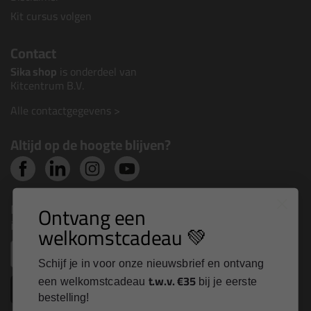
Kit cursus volgen
Contact
Sika shop
is onderdeel van
Kitcentrum B.V.
Alle contactgegevens >
Altijd op de hoogte blijven?
Nieuws, tips en exclusieve deals rechtstreeks in je
Ontvang een
inbox
welkomstcadeau 💚
Email
Schijf je in voor onze nieuwsbrief en ontvang
t.w.v. €35
een welkomstcadeau
bij je eerste
Inschrijven
bestelling!