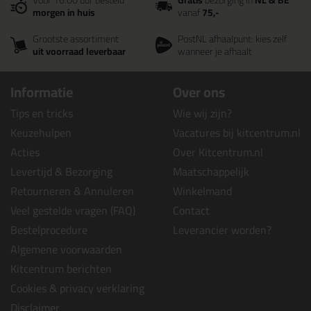
Voor 16:00 uur besteld
Gratis
bezorging in
NL & BE
morgen in huis
vanaf
75,-
Grootste assortiment
PostNL afhaalpunt: kies zelf
uit voorraad leverbaar
wanneer je afhaalt
Informatie
Over ons
Tips en tricks
Wie wij zijn?
Keuzehulpen
Vacatures bij kitcentrum.nl
Acties
Over Kitcentrum.nl
Levertijd & Bezorging
Maatschappelijk
Retourneren & Annuleren
Winkelmand
Veel gestelde vragen (FAQ)
Contact
Bestelprocedure
Leverancier worden?
Algemene voorwaarden
Kitcentrum berichten
Cookies & privacy verklaring
Disclaimer