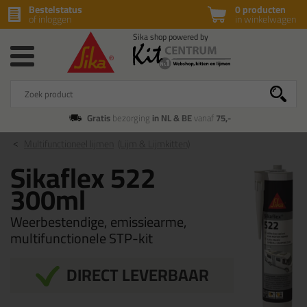
Bestelstatus
0 producten
of inloggen
in winkelwagen
Gratis
bezorging
in NL & BE
vanaf
75,-
Multifunctioneel lijmen
(Lijm & Lijmkitten)
Sikaflex 522
300ml
Weerbestendige, emissiearme,
multifunctionele STP-kit
DIRECT LEVERBAAR