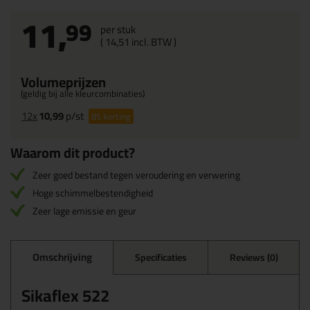
11,
99
per stuk
(
14,
51
incl. BTW )
Volumeprijzen
(geldig bij alle kleurcombinaties)
12x
10,99
p/st
8%
korting
Waarom dit product?
Zeer goed bestand tegen veroudering en verwering
Hoge schimmelbestendigheid
Zeer lage emissie en geur
Omschrijving
Specificaties
Reviews (0)
Sikaflex 522