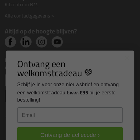
Kitcentrum B.V.
Alle contactgegevens >
Altijd op de hoogte blijven?
Nieuws, tips en exclusieve deals rechtstreeks in je
Ontvang een
inbox
welkomstcadeau 💚
Email
Schijf je in voor onze nieuwsbrief en ontvang
t.w.v. €35
een welkomstcadeau
bij je eerste
Inschrijven
bestelling!
Email
Kitcentrum is trots op:
Ontvang de actiecode ›