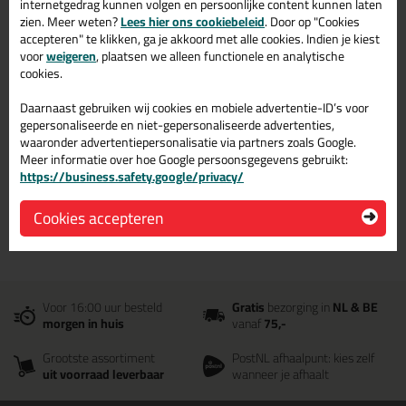
Sikaflex 522 300ml in
internetgedrag kunnen volgen en persoonlijke content kunnen laten
Zwart
zien. Meer weten?
Lees hier ons cookiebeleid
. Door op "Cookies
accepteren" te klikken, ga je akkoord met alle cookies. Indien je kiest
voor
weigeren
, plaatsen we alleen functionele en analytische
Zoek je Sikaflex 522 300ml in een specifieke kleur? Gevonden!
cookies.
Deze Sikaflex 522 300ml in de kleur Zwart is te gebruiken voor
verschillende toepassingen. Een professioneel en hoogwaardig
Daarnaast gebruiken wij cookies en mobiele advertentie-ID’s voor
product welke makkelijk te gebruiken is. Bestel de Sikaflex 522
gepersonaliseerde en niet-gepersonaliseerde advertenties,
300ml in de kleur Zwart vandaag nog! Op voorraad en op
waaronder advertentiepersonalisatie via partners zoals Google.
werkdagen besteld = morgen in huis.
Meer informatie over hoe Google persoonsgegevens gebruikt:
https://business.safety.google/privacy/
Wil je meer weten over de toepassing en kenmerken van dit
product?
Lees alles over dit product >
Cookies accepteren
Voor 16:00 uur besteld
Gratis
bezorging in
NL & BE
morgen in huis
vanaf
75,-
Grootste assortiment
PostNL afhaalpunt: kies zelf
uit voorraad leverbaar
wanneer je afhaalt