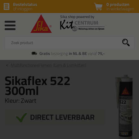
Bestelstatus
0 producten
of inloggen
in winkelwagen
Gratis
bezorging
in NL & BE
vanaf
75,-
Multifunctioneel lijmen
(Lijm & Lijmkitten)
Sikaflex 522
300ml
Kleur:
Zwart
DIRECT LEVERBAAR