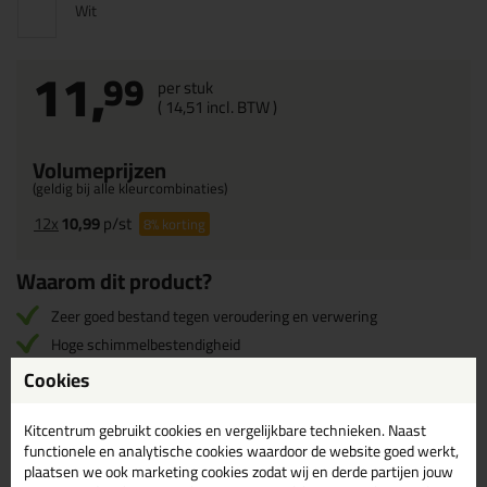
Wit
11,
99
per stuk
(
14,
51
incl. BTW )
Volumeprijzen
(geldig bij alle kleurcombinaties)
12x
10,99
p/st
8%
korting
Waarom dit product?
Zeer goed bestand tegen veroudering en verwering
Hoge schimmelbestendigheid
Zeer lage emissie en geur
Cookies
Kitcentrum gebruikt cookies en vergelijkbare technieken. Naast
Omschrijving
Specificaties
Reviews (0)
functionele en analytische cookies waardoor de website goed werkt,
plaatsen we ook marketing cookies zodat wij en derde partijen jouw