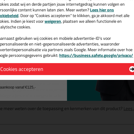
EM
goedgekeurd
okies zodat wij en derde partijen jouw internetgedrag kunnen volgen en
rsoonlijke content kunnen laten zien. Meer weten?
Lees hier ons
stand tegen veroudering
e nieuwsbrief en ontvang een
n weersinvloeden
okiebeleid
. Door op "Cookies accepteren" te klikken, ga je akkoord met alle
v. €35,-
bij je eerste bestelling!
okies. Indien je kiest voor
weigeren
, plaatsen we alleen functionele en
alytische cookies.
arnaast gebruiken wij cookies en mobiele advertentie-ID’s voor
personaliseerde en niet-gepersonaliseerde advertenties, waaronder
Omschrijving
Specificaties
vertentiepersonalisatie via partners zoals Google. Meer informatie over hoe
ogle persoonsgegevens gebruikt:
https://business.safety.google/privacy/
 de actiecode ›
ikaflex 295 UV 300ml in Wit
Cookies accepteren
 wil geen cadeau
k je kit in een specifieke kleur? Gevonden! Deze marine producten Sikafl
schillende toepassingen. Een duurzame en veelzijdige kit welke makkelijk
j aankoop vanaf €125,-
kt met gegarandeerd een topresultaat. Bestel de Sikaflex 295 UV 300ml
kdagen besteld = morgen in huis.
 je meer weten over de toepassing en kenmerken van dit product?
Lees 