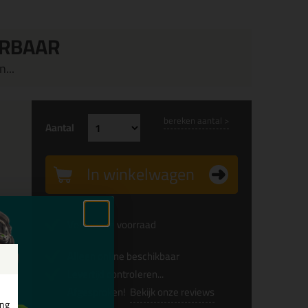
ERBAAR
...
bereken aantal >
Aantal
In winkelwagen
x
Voldoende voorraad
Alleen online beschikbaar
x
Levertijd controleren...
Afgesproken!
Bekijk onze reviews
ing