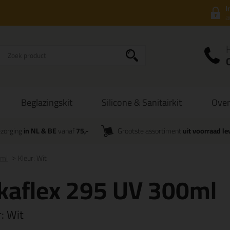
I
a
Beglazingskit
Silicone & Sanitairkit
Over
zorging
in NL & BE
vanaf
75,-
Grootste assortiment
uit voorraad le
0ml
Kleur: Wit
kaflex 295 UV 300ml
r:
Wit