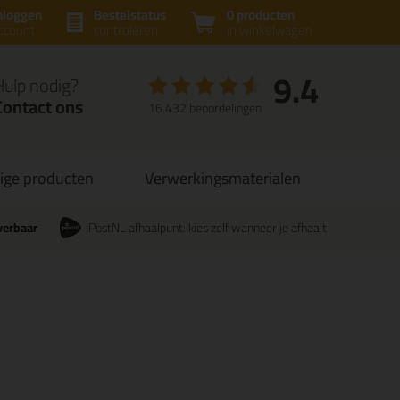
nloggen
Bestelstatus
0 producten
ccount
controleren
in winkelwagen
9.4
Hulp nodig?
Contact ons
16.432 beoordelingen
ige producten
Verwerkingsmaterialen
verbaar
PostNL afhaalpunt: kies zelf wanneer je afhaalt