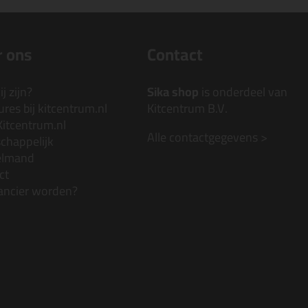
 ons
Contact
j zijn?
Sika shop
is onderdeel van
res bij kitcentrum.nl
Kitcentrum B.V.
Kitcentrum.nl
Alle contactgegevens >
chappelijk
elmand
ct
ancier worden?