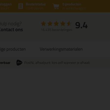
nloggen
Bestelstatus
0 producten
ccount
controleren
in winkelwagen
9.4
Hulp nodig?
Contact ons
16.435 beoordelingen
ige producten
Verwerkingsmaterialen
verbaar
PostNL afhaalpunt: kies zelf wanneer je afhaalt