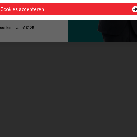
Cookies accepteren
 wil geen cadeau
j aankoop vanaf €125,-