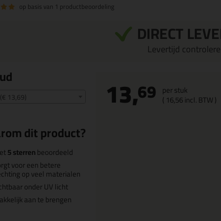
op basis van
1 productbeoordeling
DIRECT LEV
Levertijd controleren
oud
13,
69
per stuk
(€ 13,69)
(
16,
56
incl. BTW )
rom dit product?
et
5 sterren
beoordeeld
rgt voor een betere
chting op veel materialen
chtbaar onder UV licht
kkelijk aan te brengen