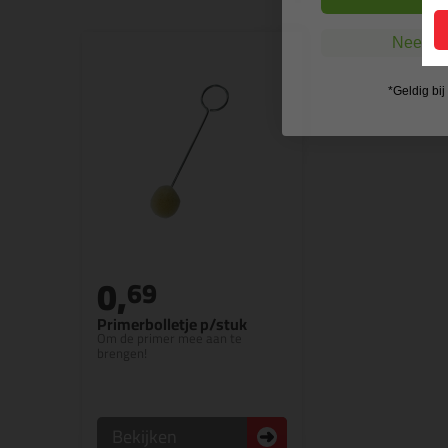
Nee, ik
*Geldig bi
0,
69
Primerbolletje p/stuk
Om de primer mee aan te
brengen!
Bekijken