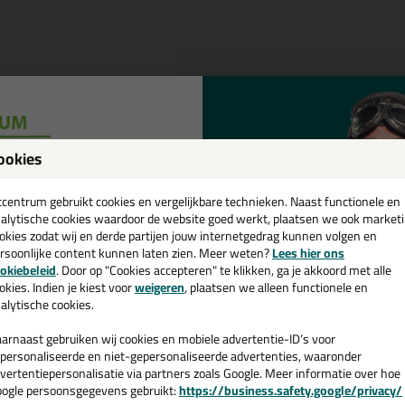
Omschrijving
Specificaties
ookies
een
ika Primer 207 in 30ml
cadeau 💚
tcentrum gebruikt cookies en vergelijkbare technieken. Naast functionele en
alytische cookies waardoor de website goed werkt, plaatsen we ook market
tel de Sika Primer 207 in 30ml vandaag nog! Vandaag besteld = morgen 
okies zodat wij en derde partijen jouw internetgedrag kunnen volgen en
rsoonlijke content kunnen laten zien. Meer weten?
Lees hier ons
e nieuwsbrief en ontvang een
okiebeleid
. Door op "Cookies accepteren" te klikken, ga je akkoord met alle
 je meer weten over de toepassing en kenmerken van dit product?
Lees 
v. €35,-
bij je eerste bestelling!
okies. Indien je kiest voor
weigeren
, plaatsen we alleen functionele en
alytische cookies.
arnaast gebruiken wij cookies en mobiele advertentie-ID’s voor
personaliseerde en niet-gepersonaliseerde advertenties, waaronder
n
vertentiepersonalisatie via partners zoals Google. Meer informatie over hoe
ogle persoonsgegevens gebruikt:
https://business.safety.google/privacy/
 de actiecode ›