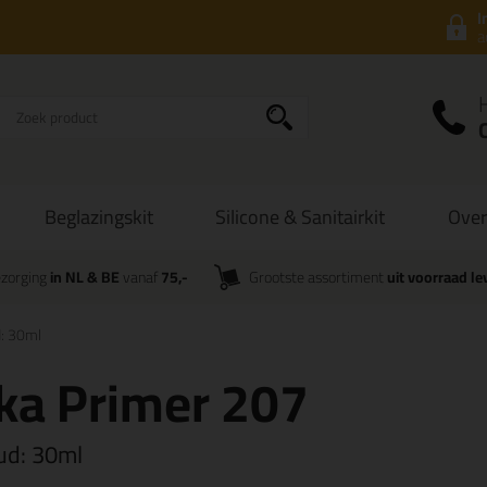
I
a
Beglazingskit
Silicone & Sanitairkit
Over
zorging
in NL & BE
vanaf
75,-
Grootste assortiment
uit voorraad le
d: 30ml
ka Primer 207
ud:
30ml