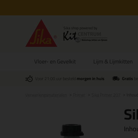
Vloer- en Gevelkit
Lijm & Lijmkitten
Voor 21:00 uur besteld
morgen in huis
Gratis
be
Verwerkingsmaterialen
Primer
Sika Primer 207
Inhou
Si
Inho