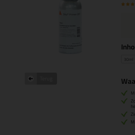
Inh
30ml 
Terug
Waa
M
Zo
he
Zi
Ma