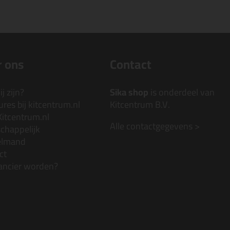
 ons
Contact
j zijn?
Sika shop
is onderdeel van
res bij kitcentrum.nl
Kitcentrum B.V.
Kitcentrum.nl
Alle contactgegevens >
chappelijk
elmand
ct
ancier worden?