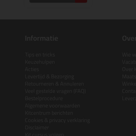
Informatie
Over
Tips en tricks
Wie wi
Keuzehulpen
Vacatu
Acties
Over 
Levertijd & Bezorging
Maats
Retourneren & Annuleren
Wink
Veel gestelde vragen (FAQ)
Conta
Bestelprocedure
Lever
Algemene voorwaarden
Kitcentrum berichten
Cookies & privacy verklaring
Disclaimer
Kit cursus volgen