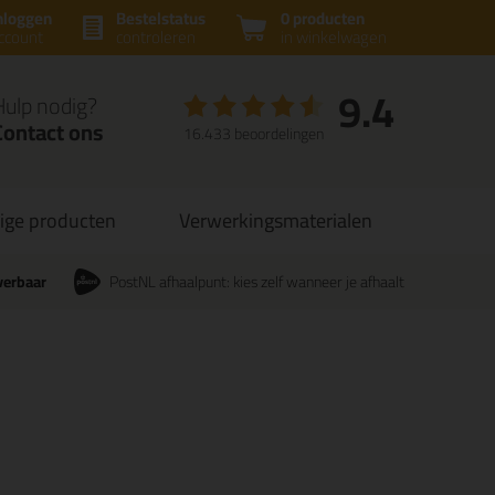
nloggen
Bestelstatus
0 producten
ccount
controleren
in winkelwagen
9.4
Hulp nodig?
Contact ons
16.433 beoordelingen
ige producten
Verwerkingsmaterialen
verbaar
PostNL afhaalpunt: kies zelf wanneer je afhaalt