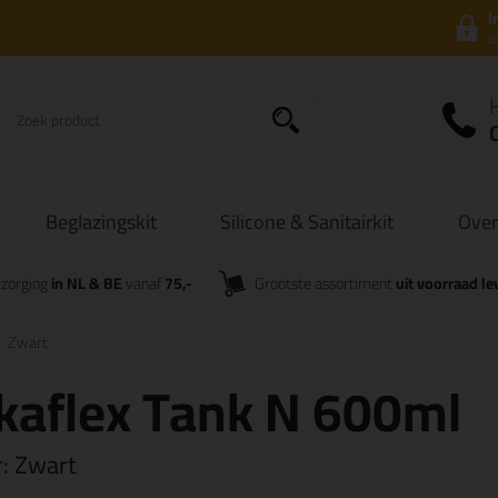
I
a
Beglazingskit
Silicone & Sanitairkit
Over
zorging
in NL & BE
vanaf
75,-
Grootste assortiment
uit voorraad le
r: Zwart
kaflex Tank N 600ml
r:
Zwart