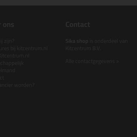
 ons
Contact
j zijn?
Sika shop
is onderdeel van
res bij kitcentrum.nl
Kitcentrum B.V.
Kitcentrum.nl
Alle contactgegevens >
chappelijk
elmand
ct
ancier worden?