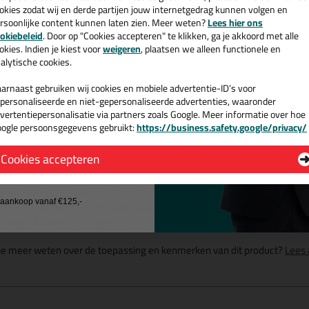
15%
korting
okies zodat wij en derde partijen jouw internetgedrag kunnen volgen en
rsoonlijke content kunnen laten zien. Meer weten?
Lees hier ons
e nieuwsbrief en ontvang een
okiebeleid
. Door op "Cookies accepteren" te klikken, ga je akkoord met alle
v. €35,-
bij je eerste bestelling!
okies. Indien je kiest voor
weigeren
, plaatsen we alleen functionele en
alytische cookies.
arnaast gebruiken wij cookies en mobiele advertentie-ID’s voor
personaliseerde en niet-gepersonaliseerde advertenties, waaronder
Omschrijving
Specificaties
vertentiepersonalisatie via partners zoals Google. Meer informatie over hoe
ogle persoonsgegevens gebruikt:
https://business.safety.google/privacy/
 de actiecode ›
ikaflex Tank N 600ml in Zwart
Cookies accepteren
 wil geen cadeau
 je kit in een specifieke kleur? Gevonden! Deze specials Sikaflex Tank N
schillende toepassingen. Een duurzame en veelzijdige kit welke makkelijk
j aankoop vanaf €125,-
kt met gegarandeerd een topresultaat. Bestel de Sikaflex Tank N 600ml
kdagen besteld = morgen in huis.
 je meer weten over de toepassing en kenmerken van dit product?
Lees 