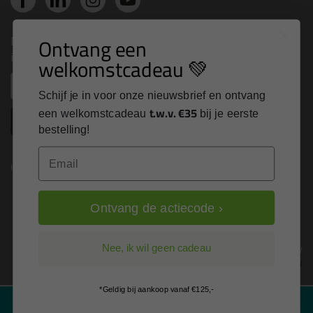
Nieuws, tips en exclusieve deals rechtstreeks in je
Ontvang een
inbox
welkomstcadeau 💚
Email
Schijf je in voor onze nieuwsbrief en ontvang
t.w.v. €35
een welkomstcadeau
bij je eerste
Inschrijven
bestelling!
Email
Kitcentrum is trots op:
Ontvang de actiecode ›
Alle prijzen zijn in EURO en excl. 21% BTW
Nee, ik wil geen cadeau
wijzig naar incl. BTW
*Geldig bij aankoop vanaf €125,-
Filter