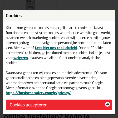
Cookies
Kitcentrum gebruikt cookies en vergelijkbare technieken. Naast
functionele en analytische cookies waardoor de website goed werkt,
9,
99
plaatsen we ook marketing cookies zodat wij en derde partijen jouw
(7)
internetgedrag kunnen volgen en persoonlijke content kunnen laten
Sikaflex 221 300ml
zien. Meer weten?
Lees hier ons cookiebeleid
. Door op "Cookies
Multi-functionele lijm- en
afdichtkit, hecht op een breed
accepteren" te klikken, ga je akkoord met alle cookies. Indien je kiest
aantal substraten, zoals
voor
weigeren
, plaatsen we alleen functionele en analytische
metalen, metaalprimers en
coatings, keramische
cookies.
materialen en kunststoffen
Daarnaast gebruiken wij cookies en mobiele advertentie-ID’s voor
gepersonaliseerde en niet-gepersonaliseerde advertenties,
waaronder advertentiepersonalisatie via partners zoals Google.
Bekijken
Meer informatie over hoe Google persoonsgegevens gebruikt:
https://business.safety.google/privacy/
Cookies accepteren
Sika witte elastisch lijmen
online bestellen? Koop je