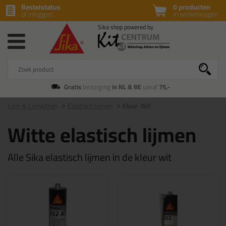
Bestelstatus
0 producten
of inloggen
in winkelwagen
Gratis
bezorging
in NL & BE
vanaf
75,-
Lijm & Lijmkitten
Elastisch lijmen
Kleur: Wit
Witte elastisch lijmen
Alle Sika elastisch lijmen in de kleur wit