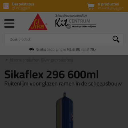
Bestelstatus
0 producten
of inloggen
in winkelwagen
Gratis
bezorging
in NL & BE
vanaf
75,-
Marine producten
(Overige producten)
Sikaflex 296 600ml
Ruitenlijm voor glazen ramen in de scheepsbouw