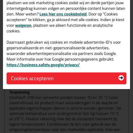
plaatsen we ook marketing cookies zodat wij en derde partijen jouw
reinigingsmiddelen; tijdelijk bestand tegen brandstoffen,
internetgedrag kunnen volgen en persoonlijke content kunnen laten
minerale oliën, plantaardige en dierlijke vetten en oliën; niet
zien. Meer weten?
Lees hier ons cookiebeleid
. Door op "Cookies
bestand tegen organische zuren, geconcentreerde anorganische
accepteren" te klikken, ga je akkoord met alle cookies. Indien je kiest
zuren en bijtende oplossingen of oplosmiddelen.
voor
weigeren
, plaatsen we alleen functionele en analytische
cookies.
VERWERKINGSMETHODE
Ondergrondvoorbehandeling
Daarnaast gebruiken wij cookies en mobiele advertentie-ID’s voor
Oppervlakken moeten schoon, droog en vrij van alle sporen van
gepersonaliseerde en niet-gepersonaliseerde advertenties,
vet, olie en stof zijn. Voorbehandeling hangt af van de specifieke
waaronder advertentiepersonalisatie via partners zoals Google.
aard van de ondergrond en is cruciaal voor een duurzame
Meer informatie over hoe Google persoonsgegevens gebruikt:
hechting. Suggesties voor oppervlakte-voorbehandelingen zijn te
vinden op de meest recente versie van de Marine
https://business.safety.google/privacy/
Voorbehandelingstabel. Houd er rekening mee dat deze
suggesties gebaseerd zijn op ervaring en dienen in alle gevallen
Cookies accepteren
door testen op originele substraten geverifieerd te worden.
Toepassing
Sikaflex®-296 kan verwerkt worden tussen 10 en 35 °C (voor
zowel klimaat als product) maar veranderingen in de reactie en
applicatie eigenschappen dienen in acht te worden genomen. De
optimale temperatuur voor ondergrond en lijm ligt tussen 15°C
en 25°C. Houd er rekening mee dat de viscositeit toeneemt bij
lagere temperaturen. Conditioneer de lijm voor gebruik aan de
omgevingstemperatuur voor een makkelijke applicatie. Voor een