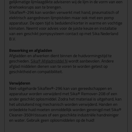
gelijkmatige lijmlaagdikte adviseren wij de lijm in de vorm van een
driehoeksrups aan te brengen.
Sikaflex®-296 kan worden verwerkt met hand, pneumatisch of
elektrisch aangedreven lijmpistolen maar ook met een pomp
apparatuur. De open tijd is beduidend korter in warme en vochtige
klimaten. Neemt voor advies voor de juiste keuze en installatie
van een geschikt pompsysteem contact op met Sika Nederland
B.V.
Bewerking en afgladden
Afgladden en afwerken dient binnen de huidvormingstijd te
geschieden.
Sika® Afgladmiddel N
wordt aanbevolen. Andere
afglad middelen dienen van te voren te worden getest op
geschiktheid en compatibiliteit.
Verwijderen
Niet-uitgeharde Sikaflex®-296 kan van gereedschappen en
apparatuur worden verwijderd met Sika® Remover-208 of een
ander geschikt oplosmiddel. Zodra het materiaal is uitgehard, kan
het uitsluitend nog mechanisch worden verwijderd. Handen en
onbedekte huid moeten onmiddellijk worden gereinigd met Sika®
Cleaner-350H tissues of een geschikte industriële handreiniger
en water. Gebruik geen oplosmiddelen op de huid!