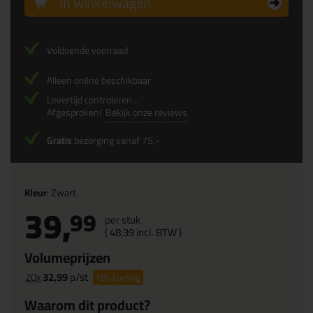
In winkelwagen
Voldoende voorraad
Alleen online beschikbaar
Levertijd controleren...
Afgesproken!
Bekijk onze reviews
Gratis
bezorging vanaf 75,-
Kleur
: Zwart
39,
99
per stuk
(
48,
39
incl. BTW )
Volumeprijzen
20x
32,99
p/st
18%
korting
Waarom dit product?