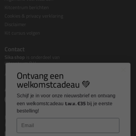
Kitcentrum berichten
Cookies & privacy verklaring
Disclaimer
Kit cursus volgen
Contact
Sika shop
is onderdeel van
Kitcentrum B.V.
Ontvang een
Alle contactgegevens >
welkomstcadeau 💚
Altijd op de hoogte blijven?
Schijf je in voor onze nieuwsbrief en ontvang
t.w.v. €35
een welkomstcadeau
bij je eerste
bestelling!
Nieuws, tips en exclusieve deals rechtstreeks in je
Email
inbox
Email