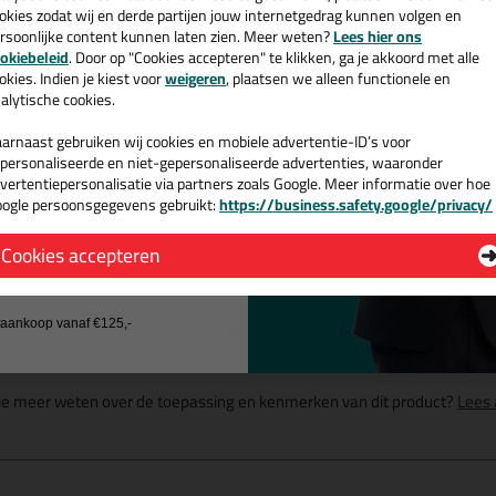
okies zodat wij en derde partijen jouw internetgedrag kunnen volgen en
V bestendig
rsoonlijke content kunnen laten zien. Meer weten?
Lees hier ons
egen slakkenvraat
e nieuwsbrief en ontvang een
okiebeleid
. Door op "Cookies accepteren" te klikken, ga je akkoord met alle
or professioneel gebruik
v. €35,-
bij je eerste bestelling!
okies. Indien je kiest voor
weigeren
, plaatsen we alleen functionele en
alytische cookies.
arnaast gebruiken wij cookies en mobiele advertentie-ID’s voor
personaliseerde en niet-gepersonaliseerde advertenties, waaronder
Omschrijving
Video
Sp
vertentiepersonalisatie via partners zoals Google. Meer informatie over hoe
ogle persoonsgegevens gebruikt:
https://business.safety.google/privacy/
 de actiecode ›
ikaflex 84 UV+ koker 300ml in Be
Cookies accepteren
 wil geen cadeau
 je kit in een specifieke kleur? Gevonden! Deze universele beglazingskit
gebruiken voor verschillende toepassingen. Een duurzame en veelzijdige k
j aankoop vanaf €125,-
passende kleur zoekt met gegarandeerd een topresultaat. Bestel de Sik
! Op voorraad en op werkdagen besteld = morgen in huis.
 je meer weten over de toepassing en kenmerken van dit product?
Lees 