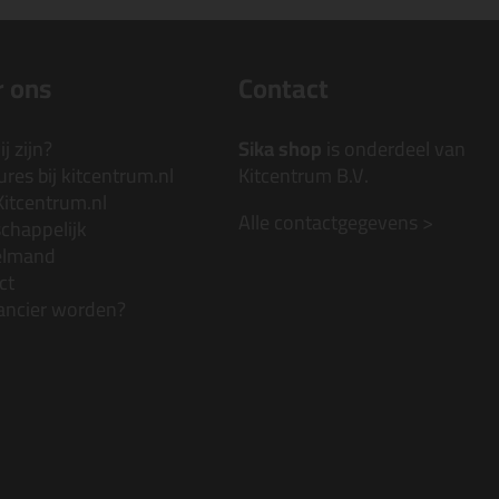
 ons
Contact
j zijn?
Sika shop
is onderdeel van
res bij kitcentrum.nl
Kitcentrum B.V.
Kitcentrum.nl
Alle contactgegevens >
chappelijk
elmand
ct
ancier worden?