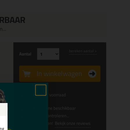
ERBAAR
...
bereken aantal >
Aantal
In winkelwagen
Voldoende voorraad
Alleen online beschikbaar
Levertijd controleren...
Afgesproken!
Bekijk onze reviews
ing