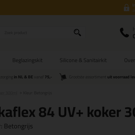
I
a
Beglazingskit
Silicone & Sanitairkit
Over
zorging
in NL & BE
vanaf
75,-
Grootste assortiment
uit voorraad le
oker 300ml
Kleur: Betongrijs
kaflex 84 UV+ koker 
r:
Betongrijs