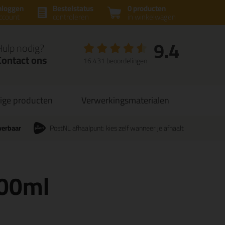
nloggen
Bestelstatus
0 producten
ccount
controleren
in winkelwagen
9.4
Hulp nodig?
Contact ons
16.431 beoordelingen
ige producten
Verwerkingsmaterialen
verbaar
PostNL afhaalpunt: kies zelf wanneer je afhaalt
300ml