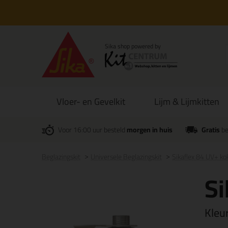
Vloer- en Gevelkit
Lijm & Lijmkitten
Voor 16:00 uur besteld
morgen in huis
Gratis
be
Beglazingskit
Universele Beglazingskit
Sikaflex 84 UV+ k
Si
Kleu